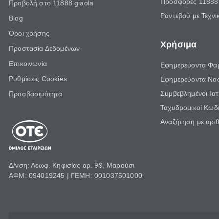
Προσφορές 11888 
Προβολή στο 11888 giaola
Ραντεβού με Τεχνι
Blog
Όροι χρήσης
Χρήσιμα
Προστασία Δεδομένων
Επικοινωνία
Εφημερεύοντα Φα
Ρυθμίσεις Cookies
Εφημερεύοντα Νο
Συμβεβλημένοι Ια
Προσβασιμότητα
Ταχυδρομικοί Κωδι
Αναζήτηση με αρι
Δ/νση: Λεωφ. Κηφισίας αρ. 99, Μαρούσι
ΑΦΜ: 094019245 | ΓΕΜΗ: 001037501000