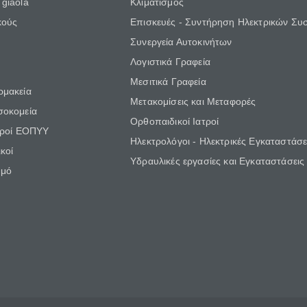
giaola
Κλιματισμός
κούς
Επισκευές - Συντήρηση Ηλεκτρικών Συ
Συνεργεία Αυτοκινήτων
Λογιστικά Γραφεία
Μεσιτικά Γραφεία
ρμακεία
Μετακομίσεις και Μεταφορές
σοκομεία
Ορθοπαιδικοί Ιατροί
τροί ΕΟΠΥΥ
Ηλεκτρολόγοι - Ηλεκτρικές Εγκαταστάσε
κοί
Υδραυλικές εργασίες και Εγκαταστάσεις
θμό