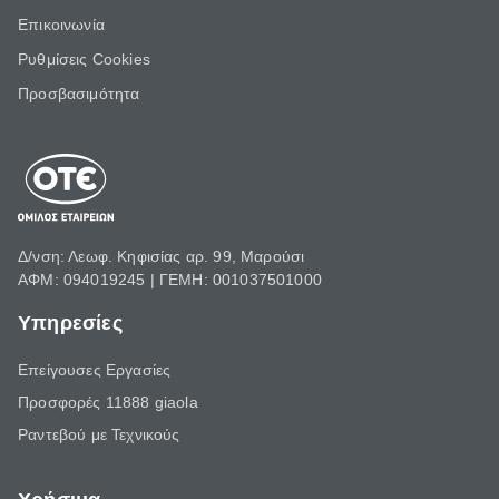
Επικοινωνία
Ρυθμίσεις Cookies
Προσβασιμότητα
Δ/νση: Λεωφ. Κηφισίας αρ. 99, Μαρούσι
ΑΦΜ: 094019245 | ΓΕΜΗ: 001037501000
Υπηρεσίες
Επείγουσες Εργασίες
Προσφορές 11888 giaola
Ραντεβού με Τεχνικούς