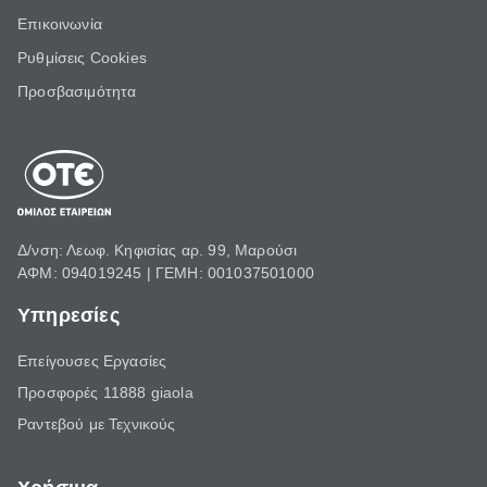
Επικοινωνία
Ρυθμίσεις Cookies
Προσβασιμότητα
Δ/νση: Λεωφ. Κηφισίας αρ. 99, Μαρούσι
ΑΦΜ: 094019245 | ΓΕΜΗ: 001037501000
Υπηρεσίες
Επείγουσες Εργασίες
Προσφορές 11888 giaola
Ραντεβού με Τεχνικούς