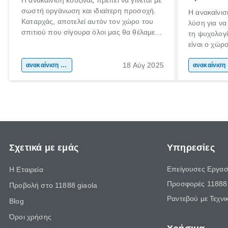
Η ανακαίνιση κουζίνας πρέπει να γίνεται με
σωστή οργάνωση και ιδιαίτερη προσοχή.
Η ανακαίνισ
Καταρχάς, αποτελεί αυτόν τον χώρο του
λύση για να
σπιτιού που σίγουρα όλοι μας θα θέλαμε
τη ψυχολογί
να περνάμε τον χρόνο μας. Εντάξει ίσως
είναι ο χώρ
και μερικοί να το κάνουμε! Είναι
50% του χρ
αναμφισβήτητα η “καρδιά” του σπιτιού.
18 Αύγ 2025
ανακαίνιση σπιτιού
Επομένως, θ
αν
που νιώθεις
ξεκουράζει.
Σχετικά με εμάς
Υπηρεσίες
Επείγουσες Εργασ
Η Εταιρεία
Προσφορές 11888 
Προβολή στο 11888 giaola
Ραντεβού με Τεχνι
Blog
Όροι χρήσης