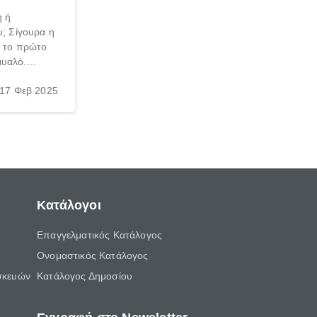
ή ή
υ; Σίγουρα η
ι το πρώτο
μυαλό.
το
17 Φεβ 2025
τί, αυτοί
ν περισσότερο
Κατάλογοι
Επαγγελματικός Κατάλογος
Ονομαστικός Κατάλογος
σκευών
Κατάλογος Δημοσίου