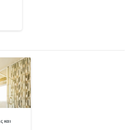
ς και