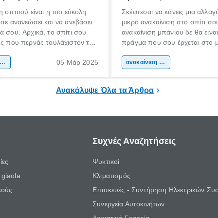
η σπιτιού είναι η πιο εύκολη
Σκέφτεσαι να κάνεις μια αλλαγ
 σε ανανεώσει και να ανεβάσει
μικρό ανακαίνιση στο σπίτι σο
α σου. Αρχικά, το σπίτι σου
ανακαίνιση μπάνιου δε θα είνα
ος που περνάς τουλάχιστον το
πράγμα που σου έρχεται στο 
όνου σου καθημερινά.
Συνήθως, είναι το καθιστικό ή 
05 Μάρ 2025
α πρέπει να είναι ένας χώρος
ακαίνιση σπιτιού
υπνοδωμάτιό σου. Και αυτό για
ανακαίνιση σπιτιού
 άνετα, σε εκφράζει και σε
είναι οι χώροι που περνάς το
χρόνο της ημέρας σου.
Ανακάλυψε Όλα τα Άρθρα
Συχνές Αναζητήσεις
ίες
Ψυκτικοί
giaola
Κλιματισμός
κούς
Επισκευές - Συντήρηση Ηλεκτρικών Συ
Συνεργεία Αυτοκινήτων