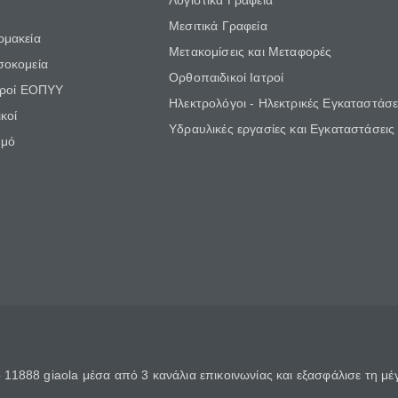
Λογιστικά Γραφεία
Μεσιτικά Γραφεία
ρμακεία
Μετακομίσεις και Μεταφορές
σοκομεία
Ορθοπαιδικοί Ιατροί
τροί ΕΟΠΥΥ
Ηλεκτρολόγοι - Ηλεκτρικές Εγκαταστάσε
κοί
Υδραυλικές εργασίες και Εγκαταστάσεις
θμό
11888 giaola μέσα από 3 κανάλια επικοινωνίας και εξασφάλισε τη μ