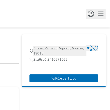
Κουμ
Λάκκα, Λάρισα [Δήμος], Λάρισα,
19013
Σταθερό:
2410571065
Κάλεσε Τώρα