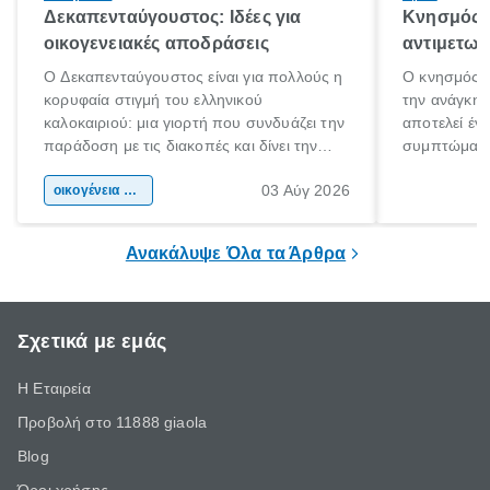
Δεκαπενταύγουστος: Ιδέες για
Κνησμός: 
οικογενειακές αποδράσεις
αντιμετωπ
Ο Δεκαπενταύγουστος είναι για πολλούς η
Ο κνησμός ε
κορυφαία στιγμή του ελληνικού
την ανάγκη 
καλοκαιριού: μια γιορτή που συνδυάζει την
αποτελεί έν
παράδοση με τις διακοπές και δίνει την
συμπτώματα
αφορμή για ταξίδια σε κάθε γωνιά της
άνθρωποι κά
03 Αύγ 2026
χώρας. Είτε πρόκειται για λίγες μέρες
οικογένεια & παιδί
πληροφορίες 
ξεγνοιασιάς είτε για μια σύντομη εξόρμηση.
καθώς μπορε
επιμένει για
Ανακάλυψε Όλα τα Άρθρα
Σχετικά με εμάς
Η Εταιρεία
Προβολή στο 11888 giaola
Blog