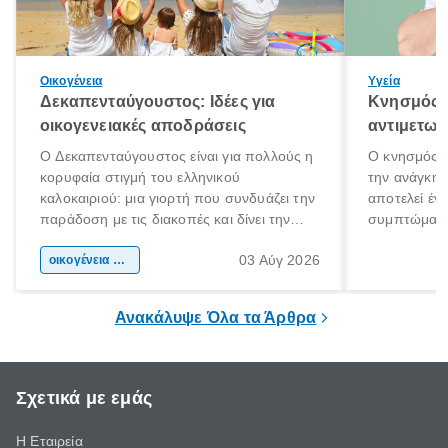
Οικογένεια
Υγεία
Δεκαπενταύγουστος: Ιδέες για
Κνησμός: 
οικογενειακές αποδράσεις
αντιμετωπ
Ο Δεκαπενταύγουστος είναι για πολλούς η
Ο κνησμός ε
κορυφαία στιγμή του ελληνικού
την ανάγκη 
καλοκαιριού: μια γιορτή που συνδυάζει την
αποτελεί έν
παράδοση με τις διακοπές και δίνει την
συμπτώματα
αφορμή για ταξίδια σε κάθε γωνιά της
άνθρωποι κά
03 Αύγ 2026
χώρας. Είτε πρόκειται για λίγες μέρες
οικογένεια & παιδί
πληροφορίες 
ξεγνοιασιάς είτε για μια σύντομη εξόρμηση.
καθώς μπορε
επιμένει για
Ανακάλυψε Όλα τα Άρθρα
Σχετικά με εμάς
Η Εταιρεία