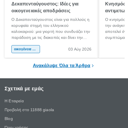
Δεκαπενταύγουστος: Ιδέες για
Κνησμός: 
οικογενειακές αποδράσεις
αντιμετωπ
Ο Δεκαπενταύγουστος είναι για πολλούς η
Ο κνησμός ε
κορυφαία στιγμή του ελληνικού
την ανάγκη 
καλοκαιριού: μια γιορτή που συνδυάζει την
αποτελεί έν
παράδοση με τις διακοπές και δίνει την
συμπτώματα
αφορμή για ταξίδια σε κάθε γωνιά της
άνθρωποι κά
03 Αύγ 2026
χώρας. Είτε πρόκειται για λίγες μέρες
οικογένεια & παιδί
πληροφορίες 
ξεγνοιασιάς είτε για μια σύντομη εξόρμηση.
καθώς μπορε
επιμένει για
Ανακάλυψε Όλα τα Άρθρα
Σχετικά με εμάς
Η Εταιρεία
Προβολή στο 11888 giaola
Blog
Όροι χρήσης