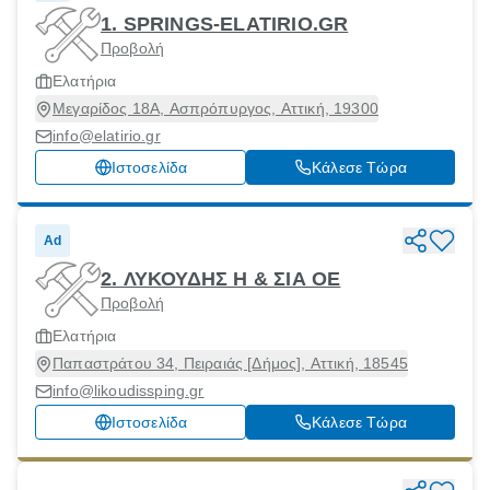
1. SPRINGS-ELATIRIO.GR
Προβολή
Ελατήρια
Μεγαρίδος 18Α, Ασπρόπυργος, Αττική, 19300
info@elatirio.gr
Ιστοσελίδα
Κάλεσε Τώρα
Ad
2. ΛΥΚΟΥΔΗΣ Η & ΣΙΑ ΟΕ
Προβολή
Ελατήρια
Παπαστράτου 34, Πειραιάς [Δήμος], Αττική, 18545
info@likoudissping.gr
Ιστοσελίδα
Κάλεσε Τώρα