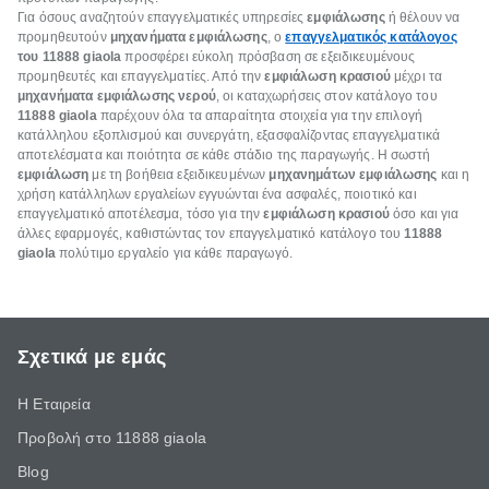
Για όσους αναζητούν επαγγελματικές υπηρεσίες
εμφιάλωσης
ή θέλουν να
προμηθευτούν
μηχανήματα εμφιάλωσης
, ο
επαγγελματικός κατάλογος
του 11888 giaola
προσφέρει εύκολη πρόσβαση σε εξειδικευμένους
προμηθευτές και επαγγελματίες. Από την
εμφιάλωση κρασιού
μέχρι τα
μηχανήματα εμφιάλωσης νερού
, οι καταχωρήσεις στον κατάλογο του
11888 giaola
παρέχουν όλα τα απαραίτητα στοιχεία για την επιλογή
κατάλληλου εξοπλισμού και συνεργάτη, εξασφαλίζοντας επαγγελματικά
αποτελέσματα και ποιότητα σε κάθε στάδιο της παραγωγής. Η σωστή
εμφιάλωση
με τη βοήθεια εξειδικευμένων
μηχανημάτων εμφιάλωσης
και η
χρήση κατάλληλων εργαλείων εγγυώνται ένα ασφαλές, ποιοτικό και
επαγγελματικό αποτέλεσμα, τόσο για την
εμφιάλωση κρασιού
όσο και για
άλλες εφαρμογές, καθιστώντας τον επαγγελματικό κατάλογο του
11888
giaola
πολύτιμο εργαλείο για κάθε παραγωγό.
Σχετικά με εμάς
Η Εταιρεία
Προβολή στο 11888 giaola
Blog