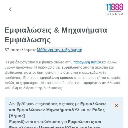
Εμφιαλώσεις & Μηχανήματα
Εμφιάλωσης
57 αποτελέσματα
Μάθε για την ταξινόμηση
Η
εμφιάλωση
αποτελεί βασικό στάδιο στην
παραγωγή ποτών
και άλλων
υγρών προϊόντων. Η διαδικασία της
εμφιάλωσης
απαιτεί ακρίβεια και
εξειδίκευση, ώστε να διατηρείται η ποιότητα και η φρεσκάδα κάθε
προϊόντος. Ιδιαίτερα η
εμφιάλωση κρασιού
απαιτεί προσοχή και εμπειρία,
καθώς τα χαρακτηριστικά του κρασιού πρέπει να παραμένουν αναλλοίωτα
καθ’ όλη τη διάρκεια της διαδικασίας.
Δεν βρέθηκαν επιχειρήσεις σχετικές με
Εμφιαλώσεις
και Εμφιαλώσεων Μηχανήματα&Υλικά
σε
Ρόδος
[Δήμος]
.
Εμφανίζονται αποτελέσματα για
Εμφιαλώσεις και
Εμφιαλώσεων Μηχανήματα&Υλικά
σε
όλη την