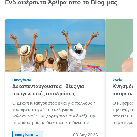
Ενδιαφέροντα Άρθρα από το Blog μας
Οικογένεια
Υγεία
Δεκαπενταύγουστος: Ιδέες για
Κνησμός: 
οικογενειακές αποδράσεις
αντιμετωπ
Ο Δεκαπενταύγουστος είναι για πολλούς η
Ο κνησμός ε
κορυφαία στιγμή του ελληνικού
την ανάγκη 
καλοκαιριού: μια γιορτή που συνδυάζει την
αποτελεί έν
παράδοση με τις διακοπές και δίνει την
συμπτώματα
αφορμή για ταξίδια σε κάθε γωνιά της
άνθρωποι κά
03 Αύγ 2026
χώρας. Είτε πρόκειται για λίγες μέρες
οικογένεια & παιδί
πληροφορίες 