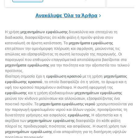
ξεγνοιασιάς είτε για μια σύντομη εξόρμηση.
καθώς μπορε
επιμένει για
Ανακάλυψε Όλα τα Άρθρα
Η χρήση
μηχανημάτων εμφιάλωσης
διευκολύνει και επιταχύνει τη
διαδικασία, διασφαλίζοντας ότι κάθε φιάλη ή προϊόν φτάνει στον
καταναλωτή σε άριστη κατάσταση. Τα
μηχανήματα εμφιάλωσης
επιτρέπουν την ομοιόμορφη πλήρωση και σφράγιση, μειώνοντας τις
απώλειες και εξασφαλίζοντας τη σωστή λειτουργία της παραγωγής. Οι
παραγωγοί που επιθυμούν επαγγελματικά αποτελέσματα βασίζονται στα
μηχανήματα εμφιάλωσης
για την ποιότητα και την αξιοπιστία του τελικού
προϊόντος.
Ιδιαίτερη σημασία έχει η
εμφιάλωση κρασιού
με τη χρήση
μηχανήματος
εμφιάλωσης κρασιού
, το οποίο διασφαλίζει ότι η γεύση, το άρωμα και η
υφή του κρασιού παραμένουν ανέπαφα. Η σωστή εφαρμογή της
εμφιάλωσης
και η χρήση εξειδικευμένων
μηχανημάτων εμφιάλωσης
μειώνει τον κίνδυνο μολύνσεων και αλλοιώσεων, εξασφαλίζοντας ένα
ποιοτικό προϊόν. Τα
μηχανήματα εμφιάλωσης νερού
χρησιμοποιούνται για
την παραγωγή εμφιαλωμένου νερού και άλλων υγρών, προσφέροντας τη
δυνατότητα γρήγορης και ασφαλούς
εμφιάλωσης
. Η αξιοπιστία και η
ακρίβεια των
μηχανημάτων εμφιάλωσης
διασφαλίζει ότι κάθε φιάλη
πληροί τις προδιαγραφές ποιότητας και ασφάλειας. Η σωστή χρήση των
μηχανημάτων εμφιάλωσης
είναι απαραίτητη για τη διατήρηση υψηλών
προτύπων παραγωγής.