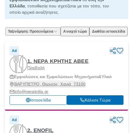
Ελλάδα
, τοποθεσία που σχετίζεται με τον τόπο, τον
οποίο αρχικά αναζήτησες.
Ταξινόμηση: Προτεινόμενα
Ανοιχτό τώρα
Διαθέτει ιστοσελίδα
Ad
1. ΝΕΡΑ ΚΡΗΤΗΣ ΑΒΕΕ
Προβολή
Εμφιαλώσεις και Εμφιαλώσεων Μηχανήματα&Υλικά
ΒΑΡΥΠΕΤΡΟ, Θερισός, Χανιά, 73100
info@nerakritis.gr
Ιστοσελίδα
Κάλεσε Τώρα
Ad
2. ENOFIL