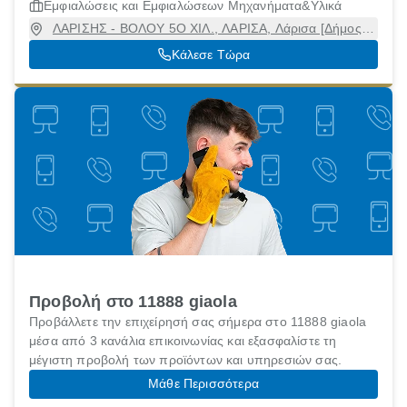
Εμφιαλώσεις και Εμφιαλώσεων Μηχανήματα&Υλικά
ΛΑΡΙΣΗΣ - ΒΟΛΟΥ 5Ο ΧΙΛ., ΛΑΡΙΣΑ, Λάρισα [Δήμος],
Λάρισα, 41336
Κάλεσε Τώρα
Προβολή στο 11888 giaola
Προβάλλετε την επιχείρησή σας σήμερα στο 11888 giaola
μέσα από 3 κανάλια επικοινωνίας και εξασφαλίστε τη
μέγιστη προβολή των προϊόντων και υπηρεσιών σας.
Μάθε Περισσότερα