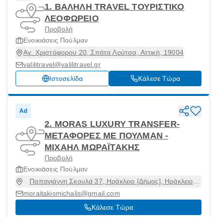
1. ΒΑΛΗΛΗ TRAVEL ΤΟΥΡΙΣΤΙΚΟ
ΛΕΟΦΩΡΕΙΟ
Προβολή
Ενοικιάσεις Πούλμαν
Αγ. Χριστόφορου 20, Σπάτα Λούτσα, Αττική, 19004
valilitravel@valilitravel.gr
Ιστοσελίδα
Κάλεσε Τώρα
Ad
2. MORAS LUXURY TRANSFER-
ΜΕΤΑΦΟΡΕΣ ΜΕ ΠΟΥΛΜΑΝ -
ΜΙΧΑΗΛ ΜΩΡΑΪΤΑΚΗΣ
Προβολή
Ενοικιάσεις Πούλμαν
Παπαγιάννη Σκουλά 37, Ηράκλειο [Δήμος], Ηράκλειο,
71304
moraitakismichalis@gmail.com
Κάλεσε Τώρα