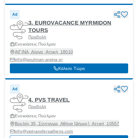
Ad
3. EUROVACANCE MYRMIDON
TOURS
Προβολή
Ενοικιάσεις Πούλμαν
ΑΙΓΙΝΑ, Αίγινα, Αττική, 18010
info@poulman-aigina.gr
Κάλεσε Τώρα
Ad
4. PVS TRAVEL
Προβολή
Ενοικιάσεις Πούλμαν
Βουλής 35, Σύνταγμα, Αθήνα [Δήμος], Αττική, 10557
info@viptransfersathens.com