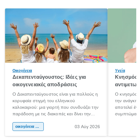
Οικογένεια
Υγεία
Δεκαπενταύγουστος: Ιδέες για
Κνησμός: 
οικογενειακές αποδράσεις
αντιμετωπ
Ο Δεκαπενταύγουστος είναι για πολλούς η
Ο κνησμός ε
κορυφαία στιγμή του ελληνικού
την ανάγκη 
καλοκαιριού: μια γιορτή που συνδυάζει την
αποτελεί έν
παράδοση με τις διακοπές και δίνει την
συμπτώματα
αφορμή για ταξίδια σε κάθε γωνιά της
άνθρωποι κά
03 Αύγ 2026
χώρας. Είτε πρόκειται για λίγες μέρες
οικογένεια & παιδί
πληροφορίες 
ξεγνοιασιάς είτε για μια σύντομη εξόρμηση.
καθώς μπορε