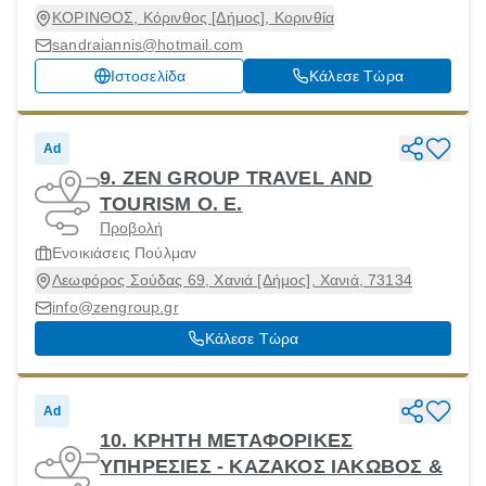
ΚΟΡΙΝΘΟΣ, Κόρινθος [Δήμος], Κορινθία
sandraiannis@hotmail.com
Ιστοσελίδα
Κάλεσε Τώρα
Ad
9. ZEN GROUP TRAVEL AND
TOURISM Ο. Ε.
Προβολή
Ενοικιάσεις Πούλμαν
Λεωφόρος Σούδας 69, Χανιά [Δήμος], Χανιά, 73134
info@zengroup.gr
Κάλεσε Τώρα
Ad
10. ΚΡΗΤΗ ΜΕΤΑΦΟΡΙΚΕΣ
ΥΠΗΡΕΣΙΕΣ - ΚΑΖΑΚΟΣ ΙΑΚΩΒΟΣ &