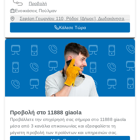
Προβολή
Ενοικιάσεις Πούλμαν
Σεφέρη Γεωργίου 110, Ρόδος [Δήμος], Δωδεκάνησα,
85100
Κάλεσε Τώρα
Προβολή στο 11888 giaola
Προβάλλετε την επιχείρησή σας σήμερα στο 11888 giaola
μέσα από 3 κανάλια επικοινωνίας και εξασφαλίστε τη
μέγιστη προβολή των προϊόντων και υπηρεσιών σας.