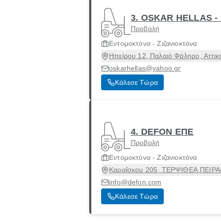
3. OSKAR HELLAS 
Προβολή
Εντομοκτόνα - Ζιζανιοκτόνα
Ηπείρου 12, Παλαιό Φάληρο, Αττικ
oskarhellas@yahoo.gr
Κάλεσε Τώρα
4. DEFON ΕΠΕ
Προβολή
Εντομοκτόνα - Ζιζανιοκτόνα
Καραΐσκου 205, ΤΕΡΨΙΘΕΑ ΠΕΙΡΑΙΩ
info@defon.com
Κάλεσε Τώρα