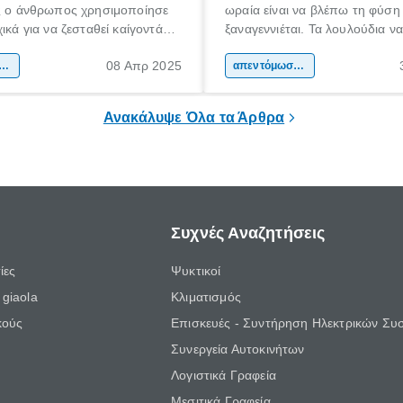
ας ο άνθρωπος χρησιμοποίησε
ωραία είναι να βλέπω τη φύση
ικά για να ζεσταθεί καίγοντάς
ξαναγεννιέται. Τα λουλούδια ν
ερα για να φτιάξει αντικείμενα
και τα πουλιά να κελαηδούν. Γ
08 Απρ 2025
α που τον βοηθούσαν στην
τόμωση / προστασία κατοικίας
ώρα, οφείλω να παραδεχτώ, 
απεντόμωση / προστασία κατοικίας
ητά του. Στις πρώτες κοινωνίες
ότι ίσως τελικά είμαι και εγώ έ
σιμοποιήθηκε ευρέως σε όλα
φύσης… όταν ΜΠΑΜ!
Ανακάλυψε Όλα τα Άρθρα
 πλάτη του πλανήτη.
Συχνές Αναζητήσεις
ίες
Ψυκτικοί
giaola
Κλιματισμός
κούς
Επισκευές - Συντήρηση Ηλεκτρικών Συ
Συνεργεία Αυτοκινήτων
Λογιστικά Γραφεία
Μεσιτικά Γραφεία