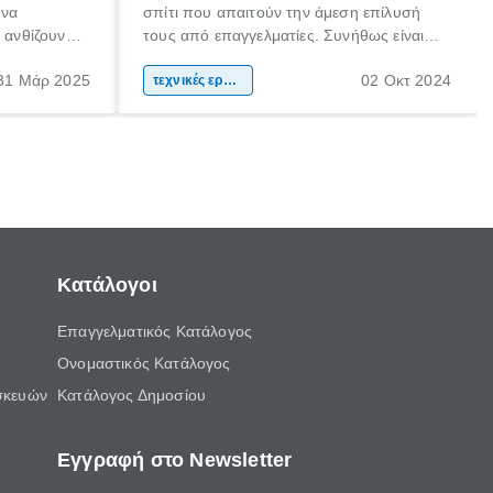
 να
σπίτι που απαιτούν την άμεση επίλυσή
α ανθίζουν
τους από επαγγελματίες. Συνήθως είναι
ια κάποια
βλάβες που ακόμη και αν προσπαθήσεις
31 Μάρ 2025
02 Οκτ 2024
πως πίστεψα
να τις επιδιορθώσεις μόνος σου, τις
τεχνικές εργασίες
να παιδί της
περισσότερες φορές αντιλαμβάνεσαι ότι
πρέπει να εμπιστευτείς την εργασία σε
έναν πιστοποιημένο τεχνικό.
Κατάλογοι
Επαγγελματικός Κατάλογος
Ονομαστικός Κατάλογος
σκευών
Κατάλογος Δημοσίου
Εγγραφή στο Newsletter