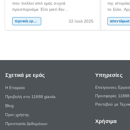
που πολλοί από εμάς συχνά
της ιστορί
προσπερνάμε. Είτε γιατί δεν
το ξύλο. Αρχ
προλαβαίνουμε, είτε γιατί την ξεχνάμε.
το και αργότ
22 Ιούλ 2025
Αυτό ωστόσο, έχει πολύ αρνητικές
τεχνικές εργασίες
και εργαλεί
απεν
επιπτώσεις για τα φυτά μας. Τα οποία
καθημερινότ
χρειάζονται συγκεκριμένη ποσότητα νερού
το ξύλο χρη
και μάλιστα, είναι καλό να την λαμβάνουν
τα μήκη και
ίδια ώρα κάθε φορά.
Σχετικά με εμάς
Υπηρεσίες
Επείγουσες Εργασ
Η Εταιρεία
Προσφορές 11888 
Προβολή στο 11888 giaola
Ραντεβού με Τεχνι
Blog
Όροι χρήσης
Χρήσιμα
Προστασία Δεδομένων