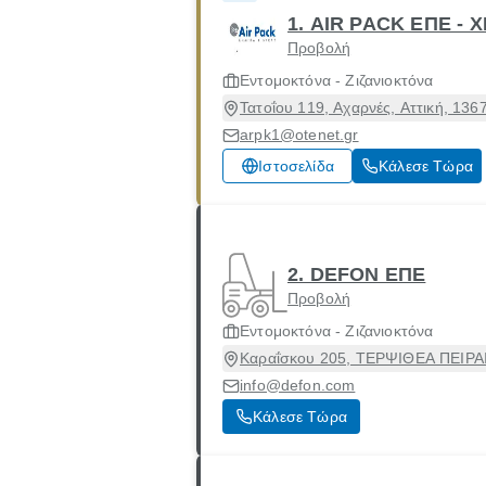
1. AIR PACK ΕΠΕ - 
Προβολή
Εντομοκτόνα - Ζιζανιοκτόνα
Τατοΐου 119, Αχαρνές, Αττική, 136
arpk1@otenet.gr
Ιστοσελίδα
Κάλεσε Τώρα
2. DEFON ΕΠΕ
Προβολή
Εντομοκτόνα - Ζιζανιοκτόνα
Καραΐσκου 205, ΤΕΡΨΙΘΕΑ ΠΕΙΡΑΙΩ
info@defon.com
Κάλεσε Τώρα