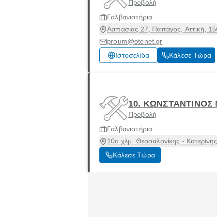
Προβολή
Γαλβανιστήρια
Ασπασίας 27, Παπάγος, Αττική, 1
proum@otenet.gr
Ιστοσελίδα
Κάλεσε Τώρα
10. ΚΩΝΣΤΑΝΤΙΝΟΣ
Προβολή
Γαλβανιστήρια
10ο χλμ. Θεοσαλονίκης - Κατερίν
Κάλεσε Τώρα