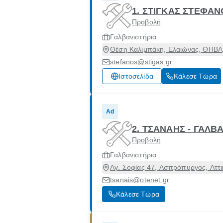
1. ΣΤΙΓΚΑΣ ΣΤΕΦΑΝΟ
Προβολή
Γαλβανιστήρια
Θέση Καλιμπάκη, Ελαιώνας, ΘΗΒΑ,
stefanos@stigas.gr
Ιστοσελίδα
Κάλεσε Τώρα
Ad
2. ΤΣΑΝΑΗΣ - ΓΑΛ
Προβολή
Γαλβανιστήρια
Αγ. Σοφίας 47, Ασπρόπυργος, Αττι
tsanais@otenet.gr
Κάλεσε Τώρα