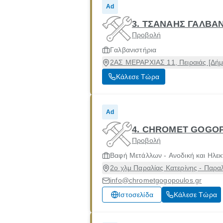
Ad
3. ΤΣΑΝΑΗΣ ΓΑΛΒ
Προβολή
Γαλβανιστήρια
2ΑΣ ΜΕΡΑΡΧΙΑΣ 11, Πειραιάς [Δήμο
Κάλεσε Τώρα
Ad
4. CHROMET GOGO
Προβολή
Βαφή Μετάλλων - Ανοδική και Ηλεκ
2ο χλμ Παραλίας Κατερίνης - Παραλ
info@chrometgogopoulos.gr
Ιστοσελίδα
Κάλεσε Τώρα