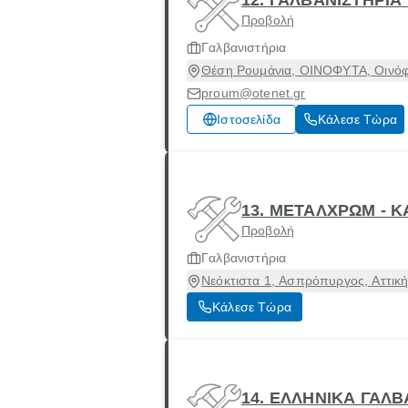
Προβολή
Γαλβανιστήρια
Θέση Ρουμάνια, ΟΙΝΟΦΥΤΑ, Οινόφυ
proum@otenet.gr
Ιστοσελίδα
Κάλεσε Τώρα
13. ΜΕΤΑΛΧΡΩΜ - 
Προβολή
Γαλβανιστήρια
Νεόκτιστα 1, Ασπρόπυργος, Αττική
Κάλεσε Τώρα
14. ΕΛΛΗΝΙΚΑ ΓΑΛΒΑ