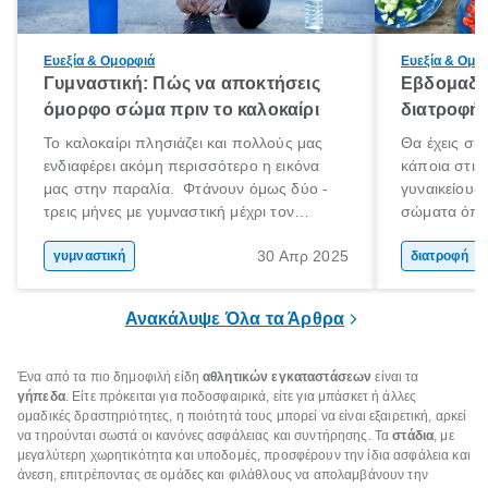
Ευεξία & Ομορφιά
Ευεξία & Ομο
Γυμναστική: Πώς να αποκτήσεις
Εβδομαδι
όμορφο σώμα πριν το καλοκαίρι
διατροφή
Το καλοκαίρι πλησιάζει και πολλούς μας
Θα έχεις σί
ενδιαφέρει ακόμη περισσότερο η εικόνα
κάποια στιγ
μας στην παραλία. Φτάνουν όμως δύο -
γυναικείους 
τρεις μήνες με γυμναστική μέχρι τον
σώματα όπο
Αύγουστο για να πετύχουμε αυτόν τον
προσομοιάζε
30 Απρ 2025
στόχο; Μην ανησυχείς, δεν είσαι μόνος
γυμναστική
εποχής.
διατροφή
σου! Δεν είναι ανάγκη να αφιερώσεις το
καλοκαίρι σου
Ανακάλυψε Όλα τα Άρθρα
στο γυμναστήριο αγκομαχώντας, ούτε
βέβαια να στερηθείς εντελώς το φαγητό
Ένα από τα πιο δημοφιλή είδη
αθλητικών εγκαταστάσεων
είναι τα
γήπεδα
. Είτε πρόκειται για ποδοσφαιρικά, είτε για μπάσκετ ή άλλες
ομαδικές δραστηριότητες, η ποιότητά τους μπορεί να είναι εξαιρετική, αρκεί
να τηρούνται σωστά οι κανόνες ασφάλειας και συντήρησης. Τα
στάδια
, με
μεγαλύτερη χωρητικότητα και υποδομές, προσφέρουν την ίδια ασφάλεια και
άνεση, επιτρέποντας σε ομάδες και φιλάθλους να απολαμβάνουν την