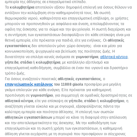
εμπειρία της άθλησης σε επαγγελματικό επίπεδο.
Τα
κολυμβητήρια
αποτελούν εξίσου δημοφιλή επιλογή για όσους θέλουν να
εντάξουν την κολύμβηση στην καθημερινότητά τους. Με σωστή
θερμοκρασία νερού, καθαριότητα και επαγγελματική επίβλεψη, οι χρήστες
μπορούν να προπονηθούν με ασφάλεια και άνεση, απολαμβάνοντας τα
οφέλη της άσκησης για το σώμα και την ψυχολογία. Η σωστή διαχείριση και
η συντήρηση των εγκαταστάσεων διασφαλίζουν ότι κάθε επίσκεψη είναι μια
θετική εμπειρία, είτε πρόκειται για παιδιά, είτε για ενήλικες. Οι
αθλητικές
εγκαταστάσεις
δεν αποτελούν μόνο χώρο άσκησης· είναι και μέσο για
κοινωνικοποίηση, ψυχαγωγία και βελτίωση της ποιότητας ζωής. Η
δυνατότητα να επιλέγει κανείς ανάμεσα σε
γυμναστήρια
,
αθλητικά κέντρα
,
γήπεδα
,
στάδια
ή
κολυμβητήρια
, με κατάλληλο εξοπλισμό και
επαγγελματική καθοδήγηση, συμβάλλει σε έναν πιο υγιεινό και δραστήριο
τρόπο ζωής.
Για όσους αναζητούν ποιοτικές
αθλητικές εγκαταστάσεις
, ο
επαγγελματικός κατάλογος
του 11888 giaola
προσφέρει μια μεγάλη
γκάμα επιλογών για κάθε ανάγκη. Είτε πρόκειται για καθημερινή
προπόνηση σε
γυμναστήριο
, για συμμετοχή σε ομαδικές δραστηριότητες σε
αθλητικά κέντρα
, είτε για επίσκεψη σε
γήπεδο
,
στάδιο
ή
κολυμβητήριο
, η
αναζήτηση γίνεται εύκολα και με σιγουριά, εξασφαλίζοντας πάντα την
καλύτερη εμπειρία και ποιότητα άθλησης. Η επιλογή των σωστών
αθλητικών εγκαταστάσεων
μπορεί να κάνει τη διαφορά στην απόλαυση
και την αποτελεσματικότητα της άσκησης. Με την καθοδήγηση των
επαγγελματιών και τη σωστή χρήση των εγκαταστάσεων, η καθημερινή
άθληση γίνεται ευχάριστη με τη σιγουριά που προσφέρουν οι σύγχρονες