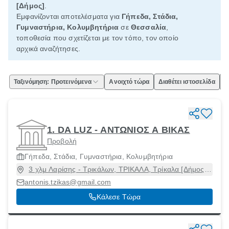
[Δήμος]
.
Εμφανίζονται αποτελέσματα για
Γήπεδα, Στάδια,
Γυμναστήρια, Κολυμβητήρια
σε
Θεσσαλία
,
τοποθεσία που σχετίζεται με τον τόπο, τον οποίο
αρχικά αναζήτησες.
Ταξινόμηση: Προτεινόμενα
Ανοιχτό τώρα
Διαθέτει ιστοσελίδα
Ε
1. DA LUZ - ΑΝΤΩΝΙΟΣ Α ΒΙΚΑΣ
Προβολή
Γήπεδα, Στάδια, Γυμναστήρια, Κολυμβητήρια
3 χλμ Λαρίσης - Τρικάλων, ΤΡΙΚΑΛΑ, Τρίκαλα [Δήμος],
Τρίκαλα, 41334
antonis.tzikas@gmail.com
Κάλεσε Τώρα