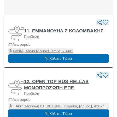
11. ΕΜΜΑΝΟΥΗΛ Σ ΚΟΛΟΜΒΑΚΗΣ
Προβολή
Λεωφορεία
ΧΑΝΙΑ, Χανιά [Δήμος], Χανιά, 73005
Κάλεσε Τώρα
12. OPEN TOP BUS HELLAS
ΜΟΝΟΠΡΟΣΩΠΗ ΕΠΕ
Προβολή
Λεωφορεία
Ακτή Μιαούλη 81, ΒΡΥΩΝΗ, Πειραιάς [Δήμος], Αττική,
18538
Κάλεσε Τώρα