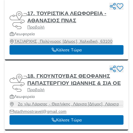
17. ΤΟΥΡΙΣΤΙΚΑ ΛΕΩΦΟΡΕΙΑ -
ΑΘΑΝΑΣΙΟΣ ΠΝΑΣ
Προβολή
Λεωφορεία
ΤΑΞΙΑΡΧΗΣ, Πολύγυρος [Δήμος], Χαλκιδική, 63100
Κάλεσε Τώρα
18. ΓΚΟΥΝΤΟΥΒΑΣ ΘΕΟΦΑΝΗΣ
ΠΑΠΑΣΤΕΡΓΙΟΥ ΙΩΑΝΝΗΣ & ΣΙΑ ΟΕ
Προβολή
Λεωφορεία
2ο χλμ Λάρισας - Θεσ/νίκης, Λάρισα [Δήμος], Λάρισα,
41336
stathmostravel@gmail.com
Κάλεσε Τώρα