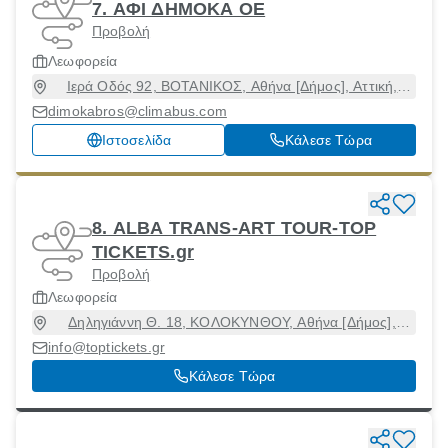
7. ΑΦΙ ΔΗΜΟΚΑ ΟΕ
Προβολή
Λεωφορεία
Ιερά Οδός 92, ΒΟΤΑΝΙΚΟΣ, Αθήνα [Δήμος], Αττική,
10447
dimokabros@climabus.com
Ιστοσελίδα
Κάλεσε Τώρα
8. ALBA TRANS-ART TOUR-TOP
TICKETS.gr
Προβολή
Λεωφορεία
Δηληγιάννη Θ. 18, ΚΟΛΟΚΥΝΘΟΥ, Αθήνα [Δήμος],
Αττική, 10438
info@toptickets.gr
Κάλεσε Τώρα