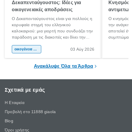
Δεκαπενταύγουστος: Ιδέες για
Κνησμός: 
οικογενειακές αποδράσεις
αντιμετωπ
Ο Δεκαπενταύγουστος είναι για πολλούς η
Ο κνησμός ε
κορυφαία στιγμή του ελληνικού
την ανάγκη 
καλοκαιριού: μια γιορτή που συνδυάζει την
αποτελεί έν
παράδοση με τις διακοπές και δίνει την
συμπτώματα
αφορμή για ταξίδια σε κάθε γωνιά της
άνθρωποι κά
03 Αύγ 2026
χώρας. Είτε πρόκειται για λίγες μέρες
οικογένεια & παιδί
πληροφορίες 
ξεγνοιασιάς είτε για μια σύντομη εξόρμηση.
καθώς μπορε
επιμένει για
Ανακάλυψε Όλα τα Άρθρα
Σχετικά με εμάς
Η Εταιρεία
Προβολή στο 11888 giaola
Blog
Όροι χρήσης