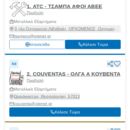
1. ATC - ΤΣΑΜΠΑ ΑΦΟΙ ΑΒΕΕ
Προβολή
Μεταλλικά Εξαρτήματα
3 χλμ Ορχομενού-Λιβαδειάς, ΟΡΧΟΜΕΝΟΣ, Ορχομενός,
Βοιωτία, 32300
tsampco@otenet.gr
Ιστοσελίδα
Κάλεσε Τώρα
Ad
2. COUVENTAS - ΟΛΓΑ Α ΚΟΥΒΕΝΤΑ
Προβολή
Μεταλλικά Εξαρτήματα
Ωραιόκαστρο, Θεσσαλονίκη, 57013
couventa@otenet.gr
Κάλεσε Τώρα