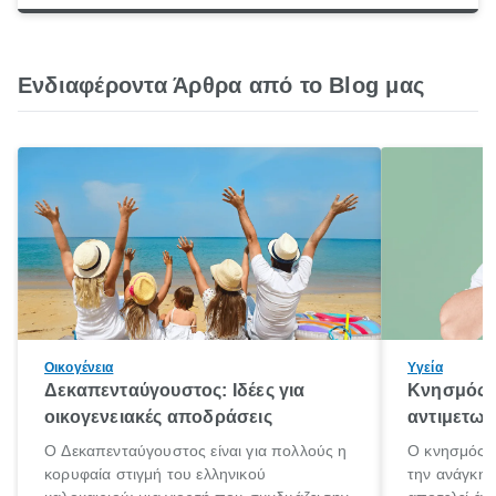
Ενδιαφέροντα Άρθρα από το Blog μας
Οικογένεια
Υγεία
Δεκαπενταύγουστος: Ιδέες για
Κνησμός: 
οικογενειακές αποδράσεις
αντιμετωπ
Ο Δεκαπενταύγουστος είναι για πολλούς η
Ο κνησμός ε
κορυφαία στιγμή του ελληνικού
την ανάγκη 