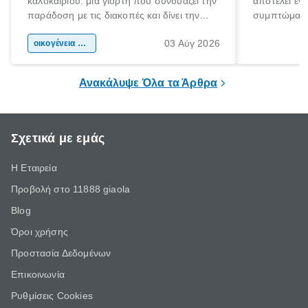
καλοκαιριού: μια γιορτή που συνδυάζει την
αποτελεί έν
παράδοση με τις διακοπές και δίνει την
συμπτώματα
αφορμή για ταξίδια σε κάθε γωνιά της
άνθρωποι κά
03 Αύγ 2026
χώρας. Είτε πρόκειται για λίγες μέρες
οικογένεια & παιδί
πληροφορίες 
ξεγνοιασιάς είτε για μια σύντομη εξόρμηση.
καθώς μπορε
επιμένει για
Ανακάλυψε Όλα τα Άρθρα
Σχετικά με εμάς
Η Εταιρεία
Προβολή στο 11888 giaola
Blog
Όροι χρήσης
Προστασία Δεδομένων
Επικοινωνία
Ρυθμίσεις Cookies