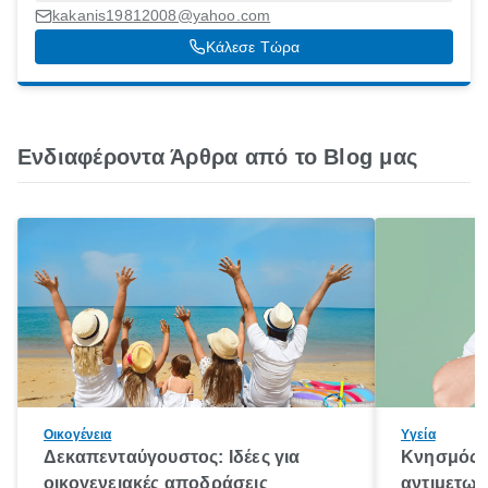
Καβάλα, 64006
kakanis19812008@yahoo.com
Κάλεσε Τώρα
Ενδιαφέροντα Άρθρα από το Blog μας
Οικογένεια
Υγεία
Δεκαπενταύγουστος: Ιδέες για
Κνησμός: 
οικογενειακές αποδράσεις
αντιμετωπ