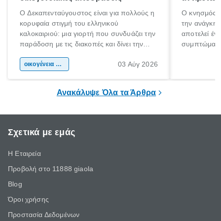
Ο Δεκαπενταύγουστος είναι για πολλούς η
Ο κνησμός ε
κορυφαία στιγμή του ελληνικού
την ανάγκη 
καλοκαιριού: μια γιορτή που συνδυάζει την
αποτελεί έν
παράδοση με τις διακοπές και δίνει την
συμπτώματα
αφορμή για ταξίδια σε κάθε γωνιά της
άνθρωποι κά
03 Αύγ 2026
χώρας. Είτε πρόκειται για λίγες μέρες
οικογένεια & παιδί
πληροφορίες 
ξεγνοιασιάς είτε για μια σύντομη εξόρμηση.
καθώς μπορε
επιμένει για
Ανακάλυψε Όλα τα Άρθρα
Σχετικά με εμάς
Η Εταιρεία
Προβολή στο 11888 giaola
Blog
Όροι χρήσης
Προστασία Δεδομένων