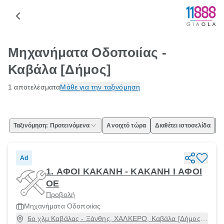
Μηχανήματα Οδοποιίας -
Καβάλα [Δήμος]
1 αποτελέσματα
Μάθε για την ταξινόμηση
Ταξινόμηση: Προτεινόμενα
Ανοιχτό τώρα
Διαθέτει ιστοσελίδα
Ε
Ad
1. ΑΦΟΙ ΚΑΚΑΝΗ - ΚΑΚΑΝΗ Ι ΑΦΟΙ
ΟΕ
Προβολή
Μηχανήματα Οδοποιίας
6ο χλμ Καβάλας - Ξάνθης, ΧΑΛΚΕΡΟ, Καβάλα [Δήμος],