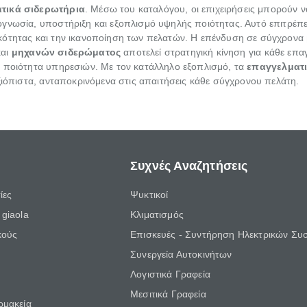
τικά σιδερωτήρια
. Μέσω του καταλόγου, οι επιχειρήσεις μπορούν 
γνωσία, υποστήριξη και εξοπλισμό υψηλής ποιότητας. Αυτό επιτρέπει
κότητας και την ικανοποίηση των πελατών. Η επένδυση σε σύγχρονα
αι
μηχανών σιδερώματος
αποτελεί στρατηγική κίνηση για κάθε επα
ή ποιότητα υπηρεσιών. Με τον κατάλληλο εξοπλισμό, τα
επαγγελματι
ξιόπιστα, ανταποκρινόμενα στις απαιτήσεις κάθε σύγχρονου πελάτη.
Συχνές Αναζητήσεις
ίες
Ψυκτικοί
giaola
Κλιματισμός
κούς
Επισκευές - Συντήρηση Ηλεκτρικών Συ
Συνεργεία Αυτοκινήτων
Λογιστικά Γραφεία
Μεσιτικά Γραφεία
ρμακεία