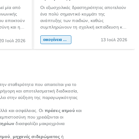
εί μία από
Οι εξωσχολικές δραστηριότητες αποτελούν
οινωνικής
ένα πολύ σημαντικό κομμάτι της
που αποκτούν
ανάπτυξης των παιδιών, καθώς
σύνη και η
συμπληρώνουν τη σχολική εκπαίδευση και
ιδιαίτερα
συμβάλλουν ουσιαστικά στη διαμόρφωση
13 Ιούλ 2026
κάθε
της προσωπικότητας, της κοινωνικότητας
οικογένεια & παιδί
20 Ιούλ 2026
ται από
και των δεξιοτήτων τους. Δεν είναι απλώς
ώσεις.
ένας τρόπος για να περνάει το παιδί τον
ελεύθερο χρόνο του.
ην σταθερότητα που απαιτείται για το
γρήγορη και αποτελεσματική διαδικασία,
λει στην αύξηση της παραγωγικότητας
αλλά και ασφάλειας. Οι
πρέσες ατμού
και
εμπιστοσύνη που χρειάζονται οι
τηρίων
διασφαλίζει μακροχρόνια
ατμού
,
μηχανές σιδερώματος
ή