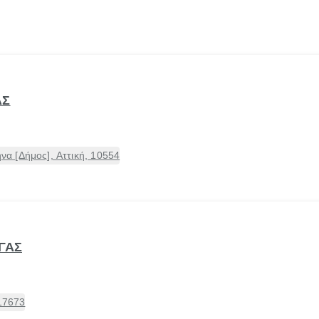
ΑΣ
 [Δήμος], Αττική, 10554
ΓΑΣ
 17673