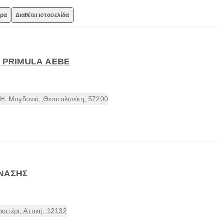
ώρα
Διαθέτει ιστοσελίδα
- PRIMULA ΑΕΒΕ
ΤΗ, Μυγδονιά, Θεσσαλονίκη, 57200
ΝΑΣΗΣ
στέρι, Αττική, 12132