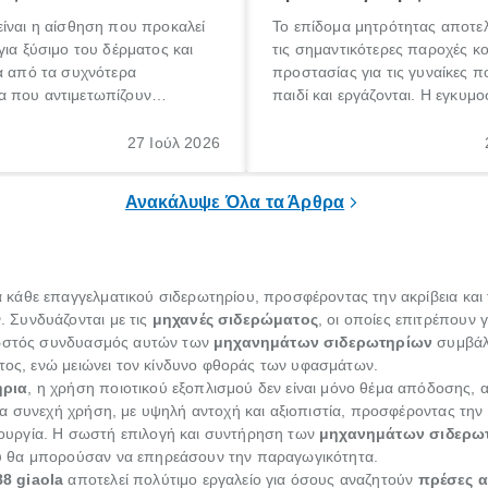
ίναι η αίσθηση που προκαλεί
Το επίδομα μητρότητας αποτελ
για ξύσιμο του δέρματος και
τις σημαντικότερες παροχές κ
α από τα συχνότερα
προστασίας για τις γυναίκες 
 που αντιμετωπίζουν
παιδί και εργάζονται. Η εγκυμο
θε ηλικίας. Πολλοί αναζητούν
γέννηση ενός παιδιού είναι μια 
 για το «κνησμός τι είναι»,
σημαντική περίοδος στη ζωή 
27 Ιούλ 2026
ί να εμφανιστεί ξαφνικά ή να
οικογένειας, η οποία συνοδεύε
α μεγάλο χρονικό διάστημα.
αυξημένες ανάγκες και υποχρε
Ανακάλυψε Όλα τα Άρθρα
κάθε επαγγελματικού σιδερωτηρίου, προσφέροντας την ακρίβεια και τ
 Συνδυάζονται με τις
μηχανές σιδερώματος
, οι οποίες επιτρέπουν 
 σωστός συνδυασμός αυτών των
μηχανημάτων σιδερωτηρίων
συμβάλ
ατος, ενώ μειώνει τον κίνδυνο φθοράς των υφασμάτων.
ήρια
, η χρήση ποιοτικού εξοπλισμού δεν είναι μόνο θέμα απόδοσης, 
ια συνεχή χρήση, με υψηλή αντοχή και αξιοπιστία, προσφέροντας την 
ιτουργία. Η σωστή επιλογή και συντήρηση των
μηχανημάτων σιδερω
 θα μπορούσαν να επηρεάσουν την παραγωγικότητα.
8 giaola
αποτελεί πολύτιμο εργαλείο για όσους αναζητούν
πρέσες 