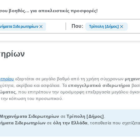
ου βοηθός...
για αποκλειστικές προσφορές!
Που:
νήματα Σιδερωτηρίων
Τρίπολη [Δήμος]
τηρίων
ωτηρίου
εξαρτάται σε μεγάλο βαθμό από τη χρήση σύγχρονων
μηχαν
ύτητα, ακρίβεια και ασφάλεια. Τα
επαγγελματικά σιδερωτήρια
βασί
ρώματος
, που επιτρέπουν την ομοιόμορφη επεξεργασία μεγάλου όγκο
ς την κόπωση του προσωπικού.
Μηχανήματα Σιδερωτηρίων
σε
Τρίπολη [Δήμος]
.
ήματα Σιδερωτηρίων
σε
όλη την Ελλάδα
, τοποθεσία που σχετίζετα