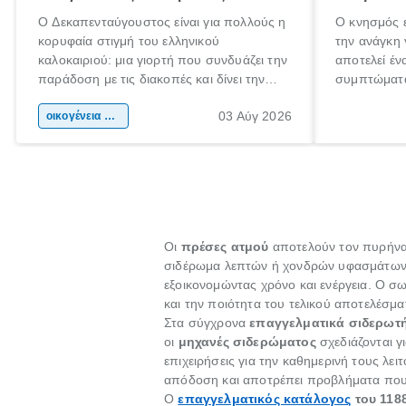
Ο Δεκαπενταύγουστος είναι για πολλούς η
Ο κνησμός ε
κορυφαία στιγμή του ελληνικού
την ανάγκη 
καλοκαιριού: μια γιορτή που συνδυάζει την
αποτελεί έν
παράδοση με τις διακοπές και δίνει την
συμπτώματα
αφορμή για ταξίδια σε κάθε γωνιά της
άνθρωποι κά
03 Αύγ 2026
χώρας. Είτε πρόκειται για λίγες μέρες
οικογένεια & παιδί
πληροφορίες
ξεγνοιασιάς είτε για μια σύντομη εξόρμηση.
καθώς μπορε
επιμένει γι
Οι
πρέσες ατμού
αποτελούν τον πυρήνα 
σιδέρωμα λεπτών ή χονδρών υφασμάτων.
εξοικονομώντας χρόνο και ενέργεια. Ο
και την ποιότητα του τελικού αποτελέσμ
Στα σύγχρονα
επαγγελματικά σιδερωτ
οι
μηχανές σιδερώματος
σχεδιάζονται γ
επιχειρήσεις για την καθημερινή τους λε
απόδοση και αποτρέπει προβλήματα που
Ο
επαγγελματικός κατάλογος
του 1188