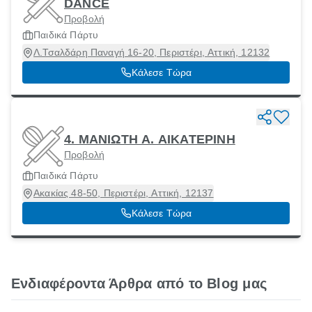
DANCE
Προβολή
Παιδικά Πάρτυ
Λ.Τσαλδάρη Παναγή 16-20, Περιστέρι, Αττική, 12132
Κάλεσε Τώρα
4. ΜΑΝΙΩΤΗ Α. ΑΙΚΑΤΕΡΙΝΗ
Προβολή
Παιδικά Πάρτυ
Ακακίας 48-50, Περιστέρι, Αττική, 12137
Κάλεσε Τώρα
Ενδιαφέροντα Άρθρα από το Blog μας