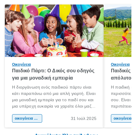
Οικογένεια
Οικογένεια
Παιδικό Πάρτι: Ο Δικός σου οδηγός
Παιδικές 
για μια μοναδική εμπειρία
απόλυτος
Η διοργάνωση ενός παιδικού πάρτυ είναι
Η παιδική κ
κάτι παραπάνω από μια απλή γιορτή. Είναι
περισσότερο
μια μοναδική εμπειρία για το παιδί σου και
σου. Είναι μ
μια υπέροχη ευκαιρία να χαρείτε όλοι μαζί.
περιπέτειες,
Αν ετοιμάζεις γενέθλια ή ένα θεματικό
μαθήματα. Α
31 Ιούλ 2025
πάρτι, παρακάτω θα βρεις όλα όσα
οικογένεια & παιδί
παιδί σου γ
οικογένεια 
χρειάζεσαι για να το κάνεις ξεχωριστό!
θέλεις να βε
υπέροχα, πα