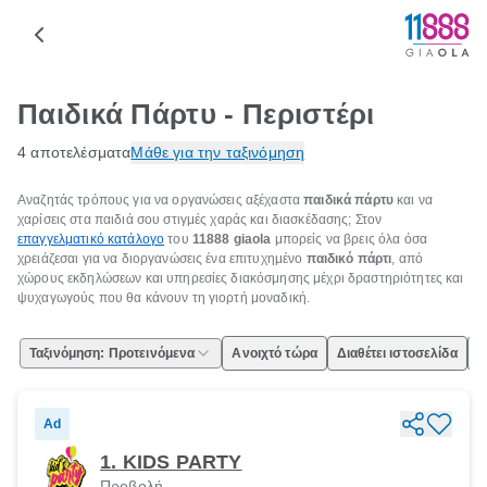
Παιδικά Πάρτυ - Περιστέρι
4 αποτελέσματα
Μάθε για την ταξινόμηση
Αναζητάς τρόπους για να οργανώσεις αξέχαστα
παιδικά πάρτυ
και να
χαρίσεις στα παιδιά σου στιγμές χαράς και διασκέδασης; Στον
επαγγελματικό κατάλογο
του
11888 giaola
μπορείς να βρεις όλα όσα
χρειάζεσαι για να διοργανώσεις ένα επιτυχημένο
παιδικό πάρτι
, από
χώρους εκδηλώσεων και υπηρεσίες διακόσμησης μέχρι δραστηριότητες και
ψυχαγωγούς που θα κάνουν τη γιορτή μοναδική.
Ταξινόμηση: Προτεινόμενα
Ανοιχτό τώρα
Διαθέτει ιστοσελίδα
Ε
Ad
1. KIDS PARTY
Προβολή