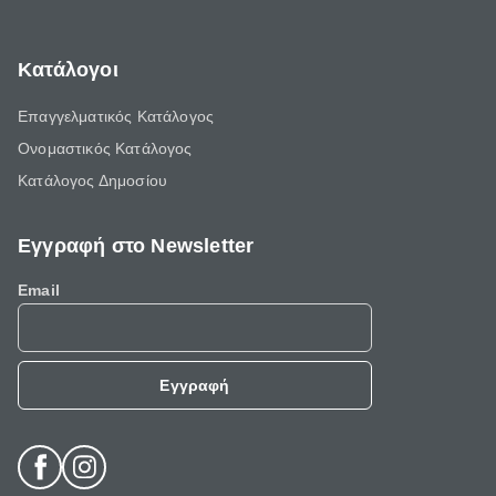
Κατάλογοι
Επαγγελματικός Κατάλογος
Ονομαστικός Κατάλογος
Κατάλογος Δημοσίου
Εγγραφή στο Newsletter
Email
Εγγραφή