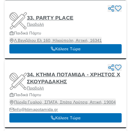
33. PARTY PLACE
Προβολή
Παιδικά Πάρτυ
Λ.Βενιζέλου Ελ 160, Ηλιούπολη, Αττική, 16341
Κάλεσε Τώρα
34. ΚΤΗΜΑ ΠΟΤΑΜΙΔΑ - ΧΡΗΣΤΟΣ Χ
ΣΚΟΥΡΑΔΑΚΗΣ
Προβολή
Παιδικά Πάρτυ
Πύριζα Γυαλού, ΣΠΑΤΑ, Σπάτα Λούτσα, Αττική, 19004
info@ktimapotamida.gr
Κάλεσε Τώρα