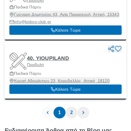
Προβολή
Παιδικά Πάρτυ
Γούναρη Δημητρίου 43, Αγία Παρασκευή, Αττική, 15343
info@bobos-club.gr
Κάλεσε Τώρα
40. YIOUPILAND
Προβολή
Παιδικά Πάρτυ
Κοραή Αδαμάντιου 23, Κορυδαλλός, Αττική, 18120
Κάλεσε Τώρα
1
2
Ενδιαφέροντα Άρθρα από το Blog μας