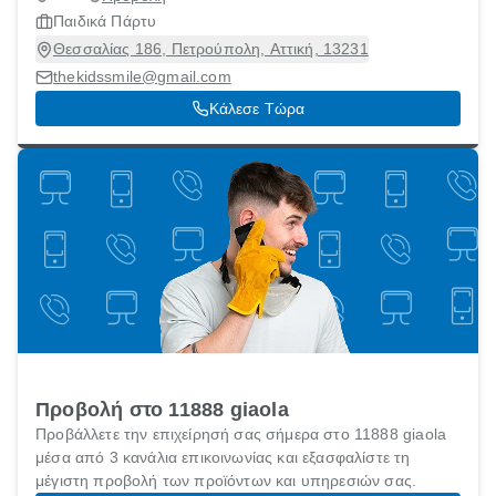
Παιδικά Πάρτυ
Θεσσαλίας 186, Πετρούπολη, Αττική, 13231
thekidssmile@gmail.com
Κάλεσε Τώρα
Προβολή στο 11888 giaola
Προβάλλετε την επιχείρησή σας σήμερα στο 11888 giaola
μέσα από 3 κανάλια επικοινωνίας και εξασφαλίστε τη
μέγιστη προβολή των προϊόντων και υπηρεσιών σας.