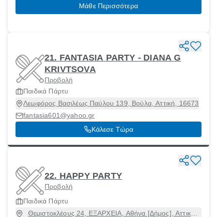
Μάθε Περισσότερα
21. FANTASIA PARTY - DIANA G
KRIVTSOVA
Προβολή
Παιδικά Πάρτυ
Λεωφόρος Βασιλέως Παύλου 139, Βούλα, Αττική, 16673
fantasia601@yahoo.gr
Κάλεσε Τώρα
22. HAPPY PARTY
Προβολή
Παιδικά Πάρτυ
Θεμιστοκλέους 24, ΕΞΑΡΧΕΙΑ, Αθήνα [Δήμος], Αττική,