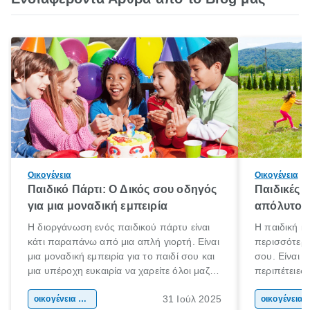
Οικογένεια
Οικογένεια
Παιδικό Πάρτι: Ο Δικός σου οδηγός
Παιδικές 
για μια μοναδική εμπειρία
απόλυτος
Η διοργάνωση ενός παιδικού πάρτυ είναι
Η παιδική κ
κάτι παραπάνω από μια απλή γιορτή. Είναι
περισσότερο
μια μοναδική εμπειρία για το παιδί σου και
σου. Είναι μ
μια υπέροχη ευκαιρία να χαρείτε όλοι μαζί.
περιπέτειες,
Αν ετοιμάζεις γενέθλια ή ένα θεματικό
μαθήματα. Α
31 Ιούλ 2025
πάρτι, παρακάτω θα βρεις όλα όσα
οικογένεια & παιδί
παιδί σου γ
οικογένεια 