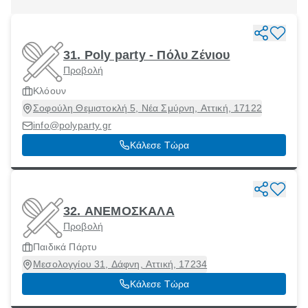
31. Poly party - Πόλυ Ζένιου
Προβολή
Κλόουν
Σοφούλη Θεμιστοκλή 5, Νέα Σμύρνη, Αττική, 17122
info@polyparty.gr
Κάλεσε Τώρα
32. ΑΝΕΜΟΣΚΑΛΑ
Προβολή
Παιδικά Πάρτυ
Μεσολογγίου 31, Δάφνη, Αττική, 17234
Κάλεσε Τώρα