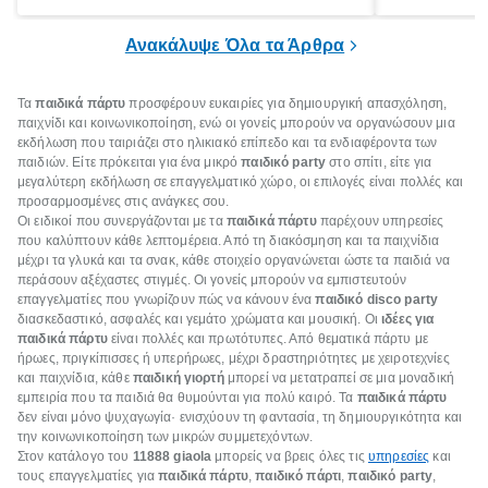
χρειάζεσαι για να το κάνεις ξεχωριστό!
θέλεις να βε
υπέροχα, πα
Ανακάλυψε Όλα τα Άρθρα
χρειάζεται ν
Τα
παιδικά πάρτυ
προσφέρουν ευκαιρίες για δημιουργική απασχόληση,
παιχνίδι και κοινωνικοποίηση, ενώ οι γονείς μπορούν να οργανώσουν μια
εκδήλωση που ταιριάζει στο ηλικιακό επίπεδο και τα ενδιαφέροντα των
παιδιών. Είτε πρόκειται για ένα μικρό
παιδικό party
στο σπίτι, είτε για
μεγαλύτερη εκδήλωση σε επαγγελματικό χώρο, οι επιλογές είναι πολλές και
προσαρμοσμένες στις ανάγκες σου.
Οι ειδικοί που συνεργάζονται με τα
παιδικά πάρτυ
παρέχουν υπηρεσίες
που καλύπτουν κάθε λεπτομέρεια. Από τη διακόσμηση και τα παιχνίδια
μέχρι τα γλυκά και τα σνακ, κάθε στοιχείο οργανώνεται ώστε τα παιδιά να
περάσουν αξέχαστες στιγμές. Οι γονείς μπορούν να εμπιστευτούν
επαγγελματίες που γνωρίζουν πώς να κάνουν ένα
παιδικό disco party
διασκεδαστικό, ασφαλές και γεμάτο χρώματα και μουσική. Οι
ιδέες για
παιδικά πάρτυ
είναι πολλές και πρωτότυπες. Από θεματικά πάρτυ με
ήρωες, πριγκίπισσες ή υπερήρωες, μέχρι δραστηριότητες με χειροτεχνίες
και παιχνίδια, κάθε
παιδική γιορτή
μπορεί να μετατραπεί σε μια μοναδική
εμπειρία που τα παιδιά θα θυμούνται για πολύ καιρό. Τα
παιδικά πάρτυ
δεν είναι μόνο ψυχαγωγία· ενισχύουν τη φαντασία, τη δημιουργικότητα και
την κοινωνικοποίηση των μικρών συμμετεχόντων.
Στον κατάλογο του
11888 giaola
μπορείς να βρεις όλες τις
υπηρεσίες
και
τους επαγγελματίες για
παιδικά πάρτυ
,
παιδικό πάρτι
,
παιδικό party
,