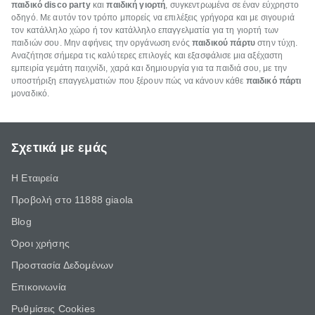
παιδικό disco party
και
παιδική γιορτή
, συγκεντρωμένα σε έναν εύχρηστο
οδηγό. Με αυτόν τον τρόπο μπορείς να επιλέξεις γρήγορα και με σιγουριά
τον κατάλληλο χώρο ή τον κατάλληλο επαγγελματία για τη γιορτή των
παιδιών σου. Μην αφήνεις την οργάνωση ενός
παιδικού πάρτυ
στην τύχη.
Αναζήτησε σήμερα τις καλύτερες επιλογές και εξασφάλισε μια αξέχαστη
εμπειρία γεμάτη παιχνίδι, χαρά και δημιουργία για τα παιδιά σου, με την
υποστήριξη επαγγελματιών που ξέρουν πώς να κάνουν κάθε
παιδικό πάρτι
μοναδικό.
Σχετικά με εμάς
Η Εταιρεία
Προβολή στο 11888 giaola
Blog
Όροι χρήσης
Προστασία Δεδομένων
Επικοινωνία
Ρυθμίσεις Cookies