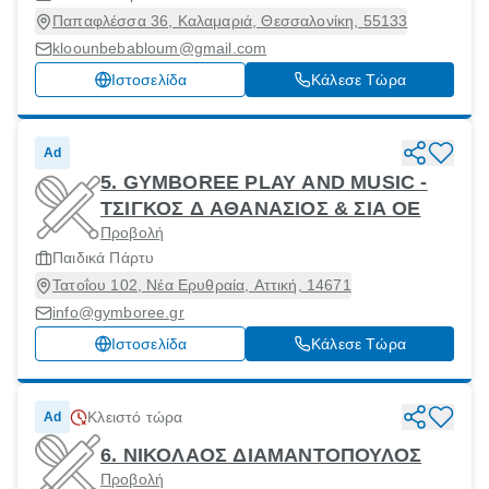
Παπαφλέσσα 36, Καλαμαριά, Θεσσαλονίκη, 55133
kloounbebabloum@gmail.com
Ιστοσελίδα
Κάλεσε Τώρα
Ad
5. GYMBOREE PLAY AND MUSIC -
ΤΣΙΓΚΟΣ Δ ΑΘΑΝΑΣΙΟΣ & ΣΙΑ ΟΕ
Προβολή
Παιδικά Πάρτυ
Τατοΐου 102, Νέα Ερυθραία, Αττική, 14671
info@gymboree.gr
Ιστοσελίδα
Κάλεσε Τώρα
Κλειστό τώρα
Ad
6. ΝΙΚΟΛΑΟΣ ΔΙΑΜΑΝΤΟΠΟΥΛΟΣ
Προβολή