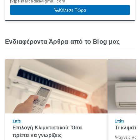
psiktarcadiki@gmail.com
Κάλεσε Τώρα
Ενδιαφέροντα Άρθρα από το Blog μας
Σπίτι
Σπίτι
Επιλογή Κλιματιστικού: Όσα
Τι κλιματ
πρέπει να γνωρίζεις
Ψάχνεις να 