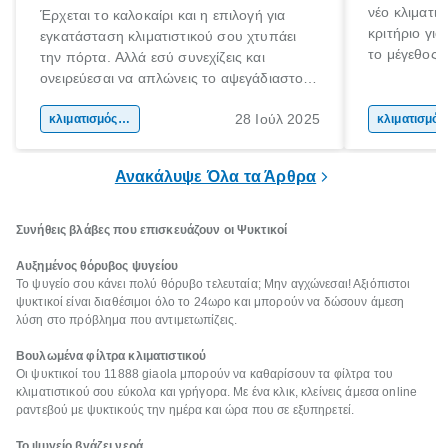
νέο κλιματι
Έρχεται το καλοκαίρι και η επιλογή για
κριτήριο για
εγκατάσταση κλιματιστικού σου χτυπάει
το μέγεθος 
την πόρτα. Αλλά εσύ συνεχίζεις και
για το μέγεθ
ονειρεύεσαι να απλώνεις το αψεγάδιαστο
με τις συνθ
κορμί σου στη παραλία. Μέχρι τις διακοπές
μόνο στις φυ
28 Ιούλ 2025
όμως τι γίνεται;
κλιματισμός σπιτιού
κλι
συσκευής. Α
ικανότητα ψ
Ανακάλυψε Όλα τα Άρθρα
Συνήθεις βλάβες που επισκευάζουν οι Ψυκτικοί
Αυξημένος θόρυβος ψυγείου
Το ψυγείο σου κάνει πολύ θόρυβο τελευταία; Μην αγχώνεσαι! Αξιόπιστοι
ψυκτικοί είναι διαθέσιμοι όλο το 24ωρο και μπορούν να δώσουν άμεση
λύση στο πρόβλημα που αντιμετωπίζεις.
Βουλωμένα φίλτρα κλιματιστικού
Οι ψυκτικοί του 11888 giaola μπορούν να καθαρίσουν τα φίλτρα του
κλιματιστικού σου εύκολα και γρήγορα. Με ένα κλικ, κλείνεις άμεσα online
ραντεβού με ψυκτικούς την ημέρα και ώρα που σε εξυπηρετεί.
Το ψυγείο βγάζει νερά