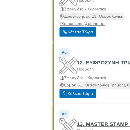
Προβολή
Σφραγίδες - Χαρακτική
Δωδεκανήσου 13, Θεσσαλονίκη
macstamp@otenet.gr
Κάλεσε Τώρα
Ad
12. ΕΥΦΡΟΣΥΝΗ ΤΡ
Προβολή
Σφραγίδες - Χαρακτική
Ερμού 61, Θεσσαλονίκη [Δήμος], 
Κάλεσε Τώρα
Ad
13. MASTER STAMP 