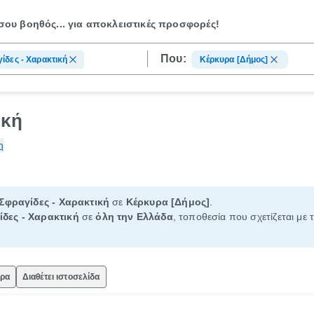
ου βοηθός...
για αποκλειστικές προσφορές!
Που:
ίδες - Χαρακτική
Κέρκυρα [Δήμος]
ική
η
Σφραγίδες - Χαρακτική
σε
Κέρκυρα [Δήμος]
.
ίδες - Χαρακτική
σε
όλη την Ελλάδα
, τοποθεσία που σχετίζεται με 
ώρα
Διαθέτει ιστοσελίδα