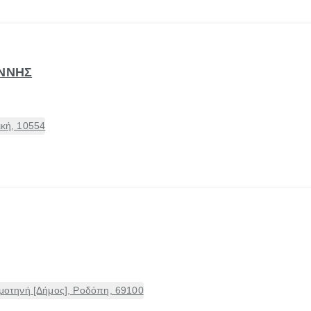
ΑΝΝΗΣ
ική, 10554
οτηνή [Δήμος], Ροδόπη, 69100