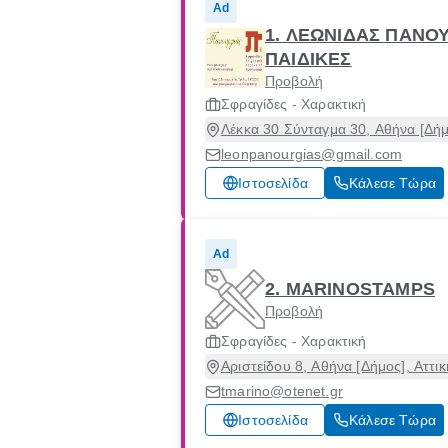
Ad
1. ΛΕΩΝΙΔΑΣ ΠΑΝΟ
ΠΑΙΔΙΚΕΣ
Προβολή
Σφραγίδες - Χαρακτική
Λέκκα 30 Σύνταγμα 30, Αθήνα [Δήμ
leonpanourgias@gmail.com
Ιστοσελίδα
Κάλεσε Τώρα
Ad
2. MARINOSTAMPS
Προβολή
Σφραγίδες - Χαρακτική
Αριστείδου 8, Αθήνα [Δήμος], Αττι
tmarino@otenet.gr
Ιστοσελίδα
Κάλεσε Τώρα