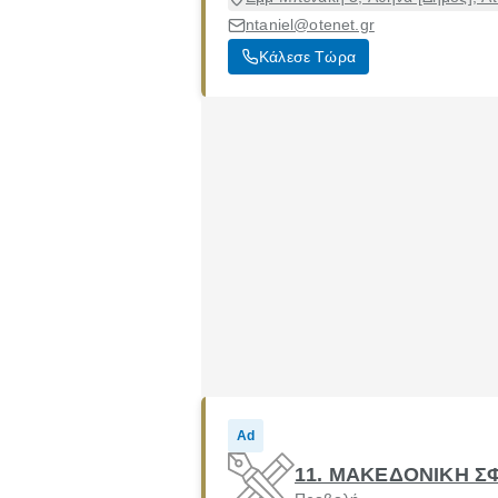
ntaniel@otenet.gr
Κάλεσε Τώρα
Ad
11. ΜΑΚΕΔΟΝΙΚΗ Σ