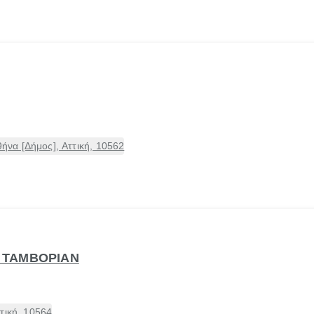
να [Δήμος], Αττική, 10562
 Τ ΤΑΜΒΟΡΙΑΝ
τική, 10564