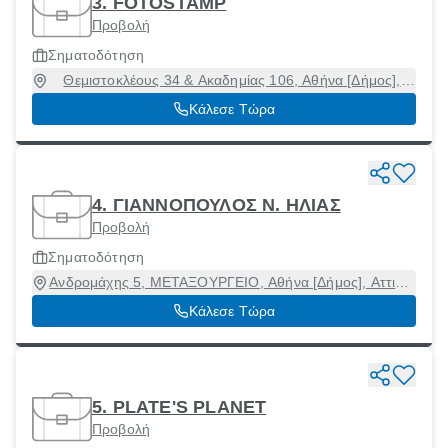
3. FOTOSTAMP
Προβολή
Σηματοδότηση
Θεμιστοκλέους 34 & Ακαδημίας 106, Αθήνα [Δήμος],
Αττική
Κάλεσε Τώρα
4. ΓΙΑΝΝΟΠΟΥΛΟΣ Ν. ΗΛΙΑΣ
Προβολή
Σηματοδότηση
Ανδρομάχης 5, ΜΕΤΑΞΟΥΡΓΕΙΟ, Αθήνα [Δήμος], Αττική,
10437
Κάλεσε Τώρα
5. PLATE'S PLAΝΕT
Προβολή