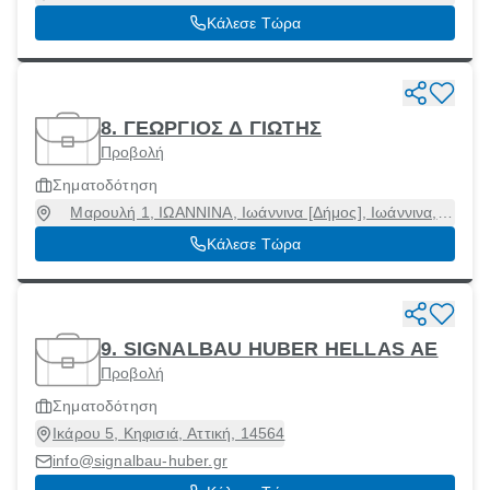
Αττική, 19001
Κάλεσε Τώρα
8. ΓΕΩΡΓΙΟΣ Δ ΓΙΩΤΗΣ
Προβολή
Σηματοδότηση
Μαρουλή 1, ΙΩΑΝΝΙΝΑ, Ιωάννινα [Δήμος], Ιωάννινα,
45444
Κάλεσε Τώρα
9. SIGNALBAU HUBER HELLAS ΑΕ
Προβολή
Σηματοδότηση
Ικάρου 5, Κηφισιά, Αττική, 14564
info@signalbau-huber.gr