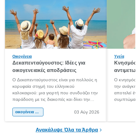
Οικογένεια
Υγεία
Δεκαπενταύγουστος: Ιδέες για
Κνησμός: 
οικογενειακές αποδράσεις
αντιμετωπ
Ο Δεκαπενταύγουστος είναι για πολλούς η
Ο κνησμός ε
κορυφαία στιγμή του ελληνικού
την ανάγκη 
καλοκαιριού: μια γιορτή που συνδυάζει την
αποτελεί έν
παράδοση με τις διακοπές και δίνει την
συμπτώματα
αφορμή για ταξίδια σε κάθε γωνιά της
άνθρωποι κά
03 Αύγ 2026
χώρας. Είτε πρόκειται για λίγες μέρες
οικογένεια & παιδί
πληροφορίες 
ξεγνοιασιάς είτε για μια σύντομη εξόρμηση.
καθώς μπορε
επιμένει για
Ανακάλυψε Όλα τα Άρθρα