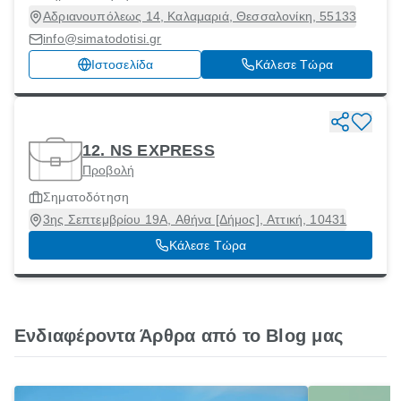
Αδριανουπόλεως 14, Καλαμαριά, Θεσσαλονίκη, 55133
info@simatodotisi.gr
Ιστοσελίδα
Κάλεσε Τώρα
12. NS EXPRESS
Προβολή
Σηματοδότηση
3ης Σεπτεμβρίου 19Α, Αθήνα [Δήμος], Αττική, 10431
Κάλεσε Τώρα
Ενδιαφέροντα Άρθρα από το Blog μας