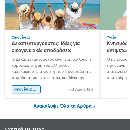
Οικογένεια
Υγεία
Δεκαπενταύγουστος: Ιδέες για
Κνησμός: 
οικογενειακές αποδράσεις
αντιμετωπ
Ο Δεκαπενταύγουστος είναι για πολλούς η
Ο κνησμός ε
κορυφαία στιγμή του ελληνικού
την ανάγκη 
καλοκαιριού: μια γιορτή που συνδυάζει την
αποτελεί έν
παράδοση με τις διακοπές και δίνει την
συμπτώματα
αφορμή για ταξίδια σε κάθε γωνιά της
άνθρωποι κά
03 Αύγ 2026
χώρας. Είτε πρόκειται για λίγες μέρες
οικογένεια & παιδί
πληροφορίες 
ξεγνοιασιάς είτε για μια σύντομη εξόρμηση.
καθώς μπορε
επιμένει για
Ανακάλυψε Όλα τα Άρθρα
Σχετικά με εμάς