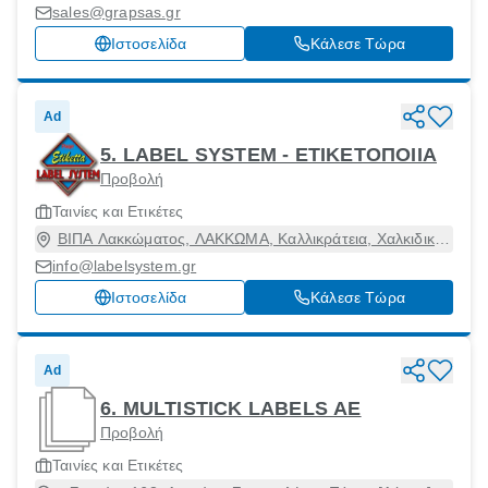
sales@grapsas.gr
Ιστοσελίδα
Κάλεσε Τώρα
Ad
5. LABEL SYSTEM - ETIKETOΠΟΙΙΑ
Προβολή
Ταινίες και Ετικέτες
ΒΙΠΑ Λακκώματος, ΛΑΚΚΩΜΑ, Καλλικράτεια, Χαλκιδική,
63080
info@labelsystem.gr
Ιστοσελίδα
Κάλεσε Τώρα
Ad
6. MULTISTICK LABELS AE
Προβολή
Ταινίες και Ετικέτες