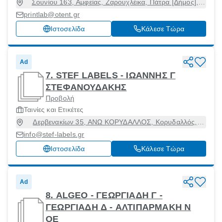
Σουνίου 163, Αμφείας, Ζαρουχλέικα, Πάτρα [Δήμος],
Αχαϊα, 26333
printlab@otent.gr
Ιστοσελίδα
Κάλεσε Τώρα
Ad
7. STEF LABELS - ΙΩΑΝΝΗΣ Γ
ΣΤΕΦΑΝΟΥΔΑΚΗΣ
Προβολή
Ταινίες και Ετικέτες
Δερβενακίων 35, ΑΝΩ ΚΟΡΥΔΑΛΛΟΣ, Κορυδαλλός,
Αττική, 18122
info@stef-labels.gr
Ιστοσελίδα
Κάλεσε Τώρα
Ad
8. ALGEO - ΓΕΩΡΓΙΑΔΗ Γ -
ΓΕΩΡΓΙΑΔΗ Δ - ΑΛΤΙΠΑΡΜΑΚΗ Ν
ΟΕ