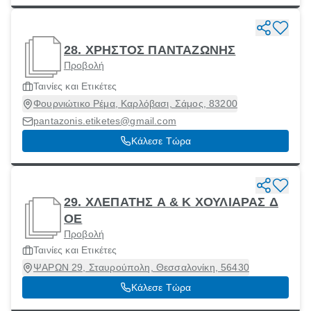
28. ΧΡΗΣΤΟΣ ΠΑΝΤΑΖΩΝΗΣ
Προβολή
Ταινίες και Ετικέτες
Φουρνιώτικο Ρέμα, Καρλόβασι, Σάμος, 83200
pantazonis.etiketes@gmail.com
Κάλεσε Τώρα
29. ΧΛΕΠΑΤΗΣ Α & Κ ΧΟΥΛΙΑΡΑΣ Δ
ΟΕ
Προβολή
Ταινίες και Ετικέτες
ΨΑΡΩΝ 29, Σταυρούπολη, Θεσσαλονίκη, 56430
Κάλεσε Τώρα