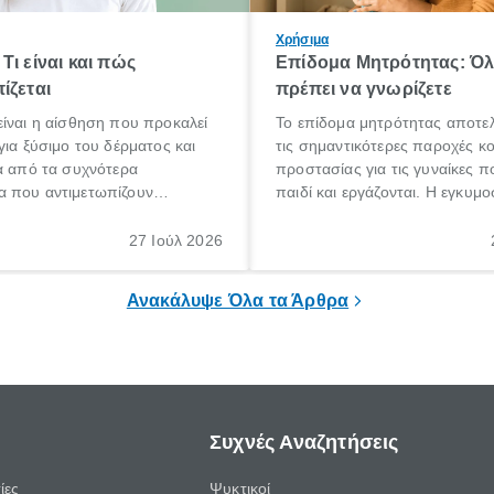
Χρήσιμα
Τι είναι και πώς
Επίδομα Μητρότητας: Ό
ίζεται
πρέπει να γνωρίζετε
ίναι η αίσθηση που προκαλεί
Το επίδομα μητρότητας αποτελ
για ξύσιμο του δέρματος και
τις σημαντικότερες παροχές κ
α από τα συχνότερα
προστασίας για τις γυναίκες 
 που αντιμετωπίζουν
παιδί και εργάζονται. Η εγκυμο
θε ηλικίας. Πολλοί αναζητούν
γέννηση ενός παιδιού είναι μια 
 για το «κνησμός τι είναι»,
σημαντική περίοδος στη ζωή 
27 Ιούλ 2026
ί να εμφανιστεί ξαφνικά ή να
οικογένειας, η οποία συνοδεύε
α μεγάλο χρονικό διάστημα.
αυξημένες ανάγκες και υποχρε
Ανακάλυψε Όλα τα Άρθρα
Συχνές Αναζητήσεις
ίες
Ψυκτικοί