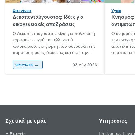
Οικογένεια
Υγεία
Δεκαπενταύγουστος: Ιδέες για
Κνησμός: 
οικογενειακές αποδράσεις
αντιμετωπ
Ο Δεκαπενταύγουστος είναι για πολλούς η
Ο κνησμός ε
κορυφαία στιγμή του ελληνικού
την ανάγκη 
καλοκαιριού: μια γιορτή που συνδυάζει την
αποτελεί έν
παράδοση με τις διακοπές και δίνει την
συμπτώματα
αφορμή για ταξίδια σε κάθε γωνιά της
άνθρωποι κά
03 Αύγ 2026
χώρας. Είτε πρόκειται για λίγες μέρες
οικογένεια & παιδί
πληροφορίες
ξεγνοιασιάς είτε για μια σύντομη εξόρμηση.
καθώς μπορε
επιμένει γι
Σχετικά με εμάς
Υπηρεσίες
Επείγουσες Εργασ
Η Εταιρεία