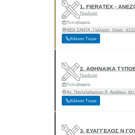
1. FIERATEX - ΑΝΕ
Προβολή
Τυποβαφεία
ΝΕΑ ΣΑΝΤΑ, Γαλλικός, Κιλκίς, 611
Κάλεσε Τώρα
2. ΑΘΗΝΑΙΚΑ ΤΥΠΟ
Προβολή
Τυποβαφεία
Αγ. Παντελεήμονος 9, Αιγάλεω, Αττ
Κάλεσε Τώρα
3. ΕΥΑΓΓΕΛΟΣ Ν ΓΟ