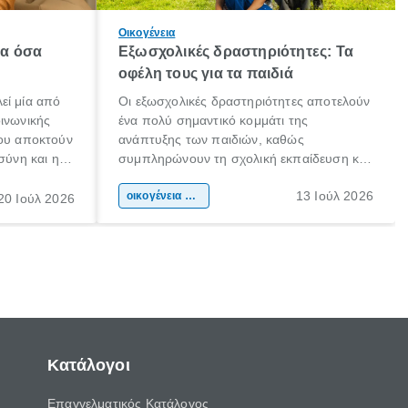
Οικογένεια
λα όσα
Εξωσχολικές δραστηριότητες: Τα
οφέλη τους για τα παιδιά
εί μία από
Οι εξωσχολικές δραστηριότητες αποτελούν
οινωνικής
ένα πολύ σημαντικό κομμάτι της
που αποκτούν
ανάπτυξης των παιδιών, καθώς
σύνη και η
συμπληρώνουν τη σχολική εκπαίδευση και
ιδιαίτερα
συμβάλλουν ουσιαστικά στη διαμόρφωση
13 Ιούλ 2026
κάθε
της προσωπικότητας, της κοινωνικότητας
οικογένεια & παιδί
20 Ιούλ 2026
ται από
και των δεξιοτήτων τους. Δεν είναι απλώς
ώσεις.
ένας τρόπος για να περνάει το παιδί τον
ελεύθερο χρόνο του.
Κατάλογοι
Επαγγελματικός Κατάλογος