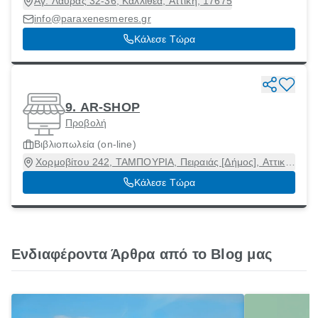
Αγ. Λαύρας 32-36, Καλλιθέα, Αττική, 17675
info@paraxenesmeres.gr
Κάλεσε Τώρα
9. AR-SHOP
Προβολή
Βιβλιοπωλεία (on-line)
Χορμοβίτου 242, ΤΑΜΠΟΥΡΙΑ, Πειραιάς [Δήμος], Αττική,
18546
Κάλεσε Τώρα
Ενδιαφέροντα Άρθρα από το Blog μας