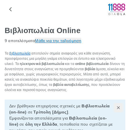
Βιβλιοπωλεία Online
9 αποτελέσματα
Μάθε για την ταξινόμηση
Τα
βιβλιοπωλεία
αποτελούν σημεία αναφοράς για κάθε αναγνώστη,
προσφέροντας μια μεγάλη γκάμα επιλογών σε έντυπο και ηλεκτρονικό
υλικό. Τα
ηλεκτρονικά βιβλιοπωλεία
και τα
online βιβλιοπωλεία
δίνουν τη
δυνατότητα στους αναγνώστες να προμηθεύονται
βιβλία
άμεσα, εύκολα και
με ασφάλεια, χωρίς γεωγραφικούς περιορισμούς. Μέσα από αυτά, μπορεί
κανείς να ανακαλύψει ποικιλία θεμάτων, από λογοτεχνία μέχρι εξειδικευμένα
έργα αυτοβελτίωσης, όπως τα
βιβλία αυτοβελτίωσης
, που προσελκύουν
ολοένα και περισσότερους αναγνώστες.
Δεν βρέθηκαν επιχειρήσεις σχετικές με
Βιβλιοπωλεία
(on-line)
σε
Τρίπολη [Δήμος]
.
Εμφανίζονται αποτελέσματα για
Βιβλιοπωλεία (on-
line)
σε
όλη την Ελλάδα
, τοποθεσία που σχετίζεται με