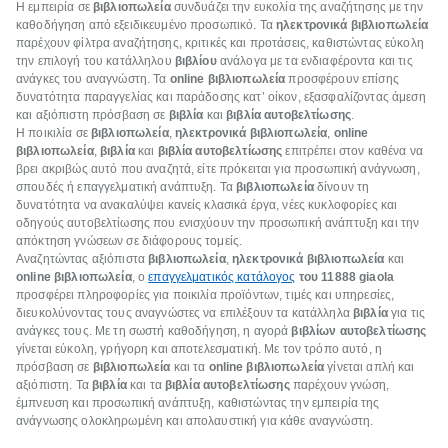
Η εμπειρία σε
βιβλιοπωλεία
συνδυάζει την ευκολία της αναζήτησης με την
καθοδήγηση από εξειδικευμένο προσωπικό. Τα
ηλεκτρονικά βιβλιοπωλεία
παρέχουν φίλτρα αναζήτησης, κριτικές και προτάσεις, καθιστώντας εύκολη
την επιλογή του κατάλληλου
βιβλίου
ανάλογα με τα ενδιαφέροντα και τις
ανάγκες του αναγνώστη. Τα
online βιβλιοπωλεία
προσφέρουν επίσης
δυνατότητα παραγγελίας και παράδοσης κατ’ οίκον, εξασφαλίζοντας άμεση
και αξιόπιστη πρόσβαση σε
βιβλία
και
βιβλία αυτοβελτίωσης
.
Η ποικιλία σε
βιβλιοπωλεία
,
ηλεκτρονικά βιβλιοπωλεία
,
online
βιβλιοπωλεία
,
βιβλία
και
βιβλία αυτοβελτίωσης
επιτρέπει στον καθένα να
βρει ακριβώς αυτό που αναζητά, είτε πρόκειται για προσωπική ανάγνωση,
σπουδές ή επαγγελματική ανάπτυξη. Τα
βιβλιοπωλεία
δίνουν τη
δυνατότητα να ανακαλύψει κανείς κλασικά έργα, νέες κυκλοφορίες και
οδηγούς αυτοβελτίωσης που ενισχύουν την προσωπική ανάπτυξη και την
απόκτηση γνώσεων σε διάφορους τομείς.
Αναζητώντας αξιόπιστα
βιβλιοπωλεία
,
ηλεκτρονικά βιβλιοπωλεία
και
online βιβλιοπωλεία
, ο
επαγγελματικός κατάλογος
του 11888 giaola
προσφέρει πληροφορίες για ποικιλία προϊόντων, τιμές και υπηρεσίες,
διευκολύνοντας τους αναγνώστες να επιλέξουν τα κατάλληλα
βιβλία
για τις
ανάγκες τους. Με τη σωστή καθοδήγηση, η αγορά
βιβλίων αυτοβελτίωσης
γίνεται εύκολη, γρήγορη και αποτελεσματική. Με τον τρόπο αυτό, η
πρόσβαση σε
βιβλιοπωλεία
και τα
online βιβλιοπωλεία
γίνεται απλή και
αξιόπιστη. Τα
βιβλία
και τα
βιβλία αυτοβελτίωσης
παρέχουν γνώση,
έμπνευση και προσωπική ανάπτυξη, καθιστώντας την εμπειρία της
ανάγνωσης ολοκληρωμένη και απολαυστική για κάθε αναγνώστη.