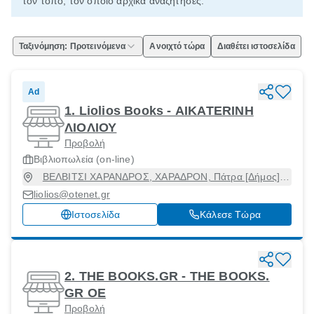
τον τόπο, τον οποίο αρχικά αναζήτησες.
Ταξινόμηση: Προτεινόμενα
Ανοιχτό τώρα
Διαθέτει ιστοσελίδα
Ad
1. Liolios Books - AIKATERINH
ΛΙΟΛΙΟΥ
Προβολή
Βιβλιοπωλεία (on-line)
ΒΕΛΒΙΤΣΙ ΧΑΡΑΝΔΡΟΣ, ΧΑΡΑΔΡΟΝ, Πάτρα [Δήμος],
Αχαϊα, 26504
liolios@otenet.gr
Ιστοσελίδα
Κάλεσε Τώρα
2. THE BOOKS.GR - THE BOOKS.
GR ΟΕ
Προβολή