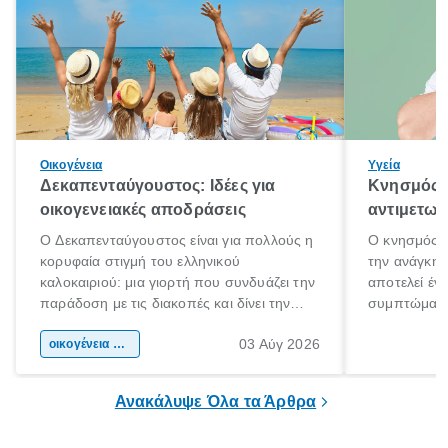
Οικογένεια
Υγεία
Δεκαπενταύγουστος: Ιδέες για
Κνησμός: 
οικογενειακές αποδράσεις
αντιμετωπ
Ο Δεκαπενταύγουστος είναι για πολλούς η
Ο κνησμός ε
κορυφαία στιγμή του ελληνικού
την ανάγκη 
καλοκαιριού: μια γιορτή που συνδυάζει την
αποτελεί έν
παράδοση με τις διακοπές και δίνει την
συμπτώματα
αφορμή για ταξίδια σε κάθε γωνιά της
άνθρωποι κά
03 Αύγ 2026
χώρας. Είτε πρόκειται για λίγες μέρες
οικογένεια & παιδί
πληροφορίες 
ξεγνοιασιάς είτε για μια σύντομη εξόρμηση.
καθώς μπορε
επιμένει για
Ανακάλυψε Όλα τα Άρθρα