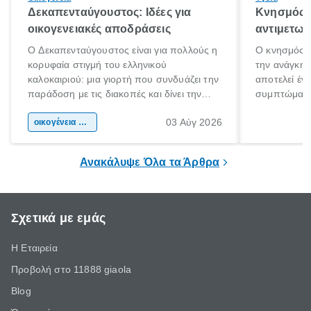
Δεκαπενταύγουστος: Ιδέες για
Κνησμός: 
οικογενειακές αποδράσεις
αντιμετωπ
Ο Δεκαπενταύγουστος είναι για πολλούς η
Ο κνησμός ε
κορυφαία στιγμή του ελληνικού
την ανάγκη 
καλοκαιριού: μια γιορτή που συνδυάζει την
αποτελεί έν
παράδοση με τις διακοπές και δίνει την
συμπτώματα
αφορμή για ταξίδια σε κάθε γωνιά της
άνθρωποι κά
03 Αύγ 2026
χώρας. Είτε πρόκειται για λίγες μέρες
οικογένεια & παιδί
πληροφορίες 
ξεγνοιασιάς είτε για μια σύντομη εξόρμηση.
καθώς μπορε
επιμένει για
Ανακάλυψε Όλα τα Άρθρα
Σχετικά με εμάς
Η Εταιρεία
Προβολή στο 11888 giaola
Blog