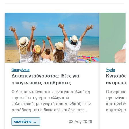
Οικογένεια
Υγεία
Δεκαπενταύγουστος: Ιδέες για
Κνησμός: 
οικογενειακές αποδράσεις
αντιμετωπ
Ο Δεκαπενταύγουστος είναι για πολλούς η
Ο κνησμός ε
κορυφαία στιγμή του ελληνικού
την ανάγκη 
καλοκαιριού: μια γιορτή που συνδυάζει την
αποτελεί έν
παράδοση με τις διακοπές και δίνει την
συμπτώματα
αφορμή για ταξίδια σε κάθε γωνιά της
άνθρωποι κά
03 Αύγ 2026
χώρας. Είτε πρόκειται για λίγες μέρες
οικογένεια & παιδί
πληροφορίες 
ξεγνοιασιάς είτε για μια σύντομη εξόρμηση.
καθώς μπορε