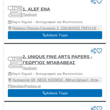
1. ALEF ΕΝΑ
Προβολή
Χαρτί Χημικό - Αυτογραφικό και Φωτοτυπιών
Παλαιών Πατρών Γερμανού 3, ΖΩΟΔΟΧΟΣ ΠΗΓΗ ΙΛΙΟΥ,
Ίλιον, Αττική, 13121
Κάλεσε Τώρα
2. UNIQUE FINE ARTS PAPERS -
ΓΕΩΡΓΙΟΣ ΜΠΑΒΑΒΕΑΣ
Προβολή
Χαρτί Χημικό - Αυτογραφικό και Φωτοτυπιών
Λυσιμαχίας 68, ΝΕΟΣ ΚΟΣΜΟΣ, Αθήνα [Δήμος], Αττική,
11744
geobav@yahoo.gr
Κάλεσε Τώρα