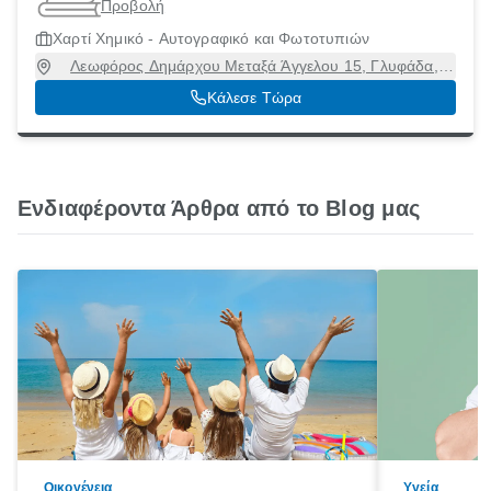
Προβολή
Χαρτί Χημικό - Αυτογραφικό και Φωτοτυπιών
Λεωφόρος Δημάρχου Μεταξά Άγγελου 15, Γλυφάδα,
Αττική, 16675
Κάλεσε Τώρα
Ενδιαφέροντα Άρθρα από το Blog μας
Οικογένεια
Υγεία