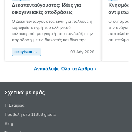
Δεκαπενταύγουστος: Ιδέες για
Κνησμός: 
οικογενειακές αποδράσεις
αντιμετωπ
Ο Δεκαπενταύγουστος είναι για πολλούς η
Ο κνησμός ε
κορυφαία στιγμή του ελληνικού
την ανάγκη 
καλοκαιριού: μια γιορτή που συνδυάζει την
αποτελεί έν
παράδοση με τις διακοπές και δίνει την
συμπτώματα
αφορμή για ταξίδια σε κάθε γωνιά της
άνθρωποι κά
03 Αύγ 2026
χώρας. Είτε πρόκειται για λίγες μέρες
οικογένεια & παιδί
πληροφορίες 
ξεγνοιασιάς είτε για μια σύντομη εξόρμηση.
καθώς μπορε
επιμένει για
Ανακάλυψε Όλα τα Άρθρα
Σχετικά με εμάς
Η Εταιρεία
Προβολή στο 11888 giaola
Blog