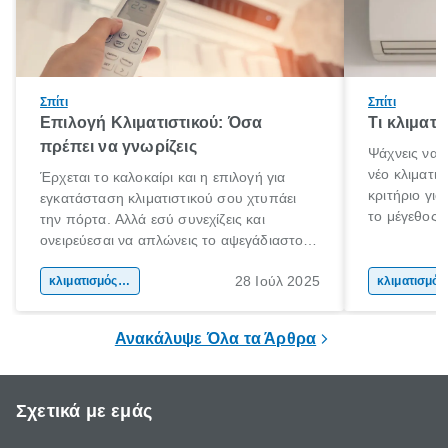
Σπίτι
Σπίτι
Επιλογή Κλιματιστικού: Όσα
Τι κλιματ
πρέπει να γνωρίζεις
Ψάχνεις να 
νέο κλιματι
Έρχεται το καλοκαίρι και η επιλογή για
κριτήριο για
εγκατάσταση κλιματιστικού σου χτυπάει
το μέγεθος 
την πόρτα. Αλλά εσύ συνεχίζεις και
για το μέγεθ
ονειρεύεσαι να απλώνεις το αψεγάδιαστο
με τις συνθ
κορμί σου στη παραλία. Μέχρι τις διακοπές
μόνο στις φυ
28 Ιούλ 2025
όμως τι γίνεται;
κλιματισμός σπιτιού
κλι
συσκευής. Α
ικανότητα ψ
Ανακάλυψε Όλα τα Άρθρα
Σχετικά με εμάς