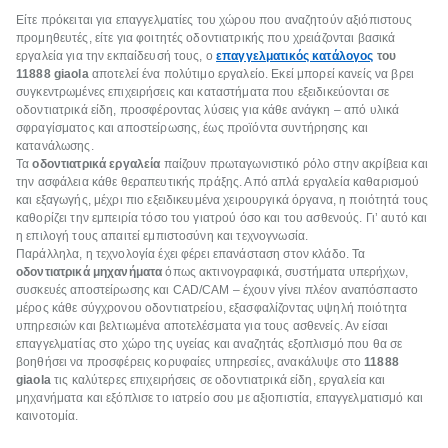
Είτε πρόκειται για επαγγελματίες του χώρου που αναζητούν αξιόπιστους
προμηθευτές, είτε για φοιτητές οδοντιατρικής που χρειάζονται βασικά
εργαλεία για την εκπαίδευσή τους, ο
επαγγελματικός κατάλογος
του
11888
giaola
αποτελεί ένα πολύτιμο εργαλείο. Εκεί μπορεί κανείς να βρει
συγκεντρωμένες επιχειρήσεις και καταστήματα που εξειδικεύονται σε
οδοντιατρικά είδη, προσφέροντας λύσεις για κάθε ανάγκη – από υλικά
σφραγίσματος και αποστείρωσης, έως προϊόντα συντήρησης και
κατανάλωσης.
Τα
οδοντιατρικά εργαλεία
παίζουν πρωταγωνιστικό ρόλο στην ακρίβεια και
την ασφάλεια κάθε θεραπευτικής πράξης. Από απλά εργαλεία καθαρισμού
και εξαγωγής, μέχρι πιο εξειδικευμένα χειρουργικά όργανα, η ποιότητά τους
καθορίζει την εμπειρία τόσο του γιατρού όσο και του ασθενούς. Γι’ αυτό και
η επιλογή τους απαιτεί εμπιστοσύνη και τεχνογνωσία.
Παράλληλα, η τεχνολογία έχει φέρει επανάσταση στον κλάδο. Τα
οδοντιατρικά μηχανήματα
όπως ακτινογραφικά, συστήματα υπερήχων,
συσκευές αποστείρωσης και CAD/CAM – έχουν γίνει πλέον αναπόσπαστο
μέρος κάθε σύγχρονου οδοντιατρείου, εξασφαλίζοντας υψηλή ποιότητα
υπηρεσιών και βελτιωμένα αποτελέσματα για τους ασθενείς. Αν είσαι
επαγγελματίας στο χώρο της υγείας και αναζητάς εξοπλισμό που θα σε
βοηθήσει να προσφέρεις κορυφαίες υπηρεσίες, ανακάλυψε στο
11888
giaola
τις καλύτερες επιχειρήσεις σε οδοντιατρικά είδη, εργαλεία και
μηχανήματα και εξόπλισε το ιατρείο σου με αξιοπιστία, επαγγελματισμό και
καινοτομία.