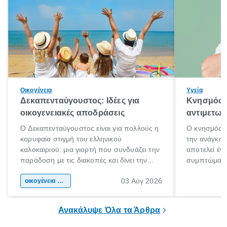
Οικογένεια
Υγεία
Δεκαπενταύγουστος: Ιδέες για
Κνησμός: 
οικογενειακές αποδράσεις
αντιμετωπ
Ο Δεκαπενταύγουστος είναι για πολλούς η
Ο κνησμός ε
κορυφαία στιγμή του ελληνικού
την ανάγκη 
καλοκαιριού: μια γιορτή που συνδυάζει την
αποτελεί έν
παράδοση με τις διακοπές και δίνει την
συμπτώματα
αφορμή για ταξίδια σε κάθε γωνιά της
άνθρωποι κά
03 Αύγ 2026
χώρας. Είτε πρόκειται για λίγες μέρες
οικογένεια & παιδί
πληροφορίες 
ξεγνοιασιάς είτε για μια σύντομη εξόρμηση.
καθώς μπορε
επιμένει για
Ανακάλυψε Όλα τα Άρθρα