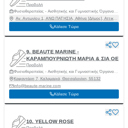
Προβολή
Φυσιοθεραπείας - Αισθητικής και Γυμναστικής Όργανα
και Μηχανήματα
Αγ. Αντωνίου 1, ΑΝΩ ΠΑΤΗΣΙΑ, Αθήνα [Δήμος], Αττική,
11142
Κάλεσε Τώρα
9. BEAUTE MARINE -
ΚΑΡΑΜΠΟΥΡΝΙΩΤΗ ΜΑΡΙΑ & ΣΙΑ ΟΕ
Προβολή
Φυσιοθεραπείας - Αισθητικής και Γυμναστικής Όργανα
και Μηχανήματα
Καφαντάρη 7, Καλαμαριά, Θεσσαλονίκη, 55132
info@beaute-marine.com
Κάλεσε Τώρα
10. YELLOW ROSE
Προβολή