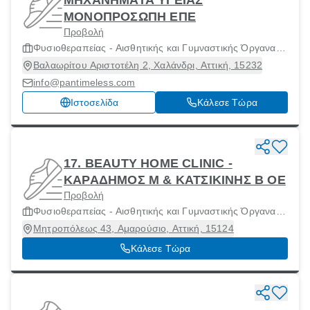
ΜΗΧΑΝΗΜΑΤΑ ΥΓΕΙΑΣ
ΜΟΝΟΠΡΟΣΩΠΗ ΕΠΕ
Προβολή
Φυσιοθεραπείας - Αισθητικής και Γυμναστικής Όργανα
και Μηχανήματα
Βαλαωρίτου Αριστοτέλη 2, Χαλάνδρι, Αττική, 15232
info@pantimeless.com
Ιστοσελίδα
Κάλεσε Τώρα
17. BEAUTY HOME CLINIC -
ΚΑΡΑΔΗΜΟΣ Μ & ΚΑΤΣΙΚΙΝΗΣ Β ΟΕ
Προβολή
Φυσιοθεραπείας - Αισθητικής και Γυμναστικής Όργανα
και Μηχανήματα
Μητροπόλεως 43, Αμαρούσιο, Αττική, 15124
Κάλεσε Τώρα