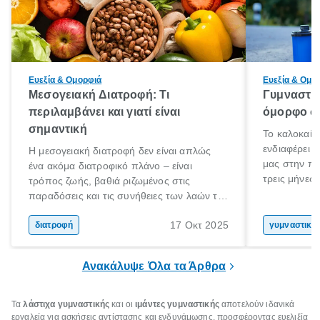
Ευεξία & Ομορφιά
Ευεξία & Ομο
Μεσογειακή Διατροφή: Τι
Γυμναστικ
περιλαμβάνει και γιατί είναι
όμορφο σώ
σημαντική
Το καλοκαίρ
ενδιαφέρει 
Η μεσογειακή διατροφή δεν είναι απλώς
μας στην πα
ένα ακόμα διατροφικό πλάνο – είναι
τρεις μήνες 
τρόπος ζωής, βαθιά ριζωμένος στις
Αύγουστο γι
παραδόσεις και τις συνήθειες των λαών της
στόχο; Μην 
Μεσογείου. Βασισμένη σε φρέσκα, φυσικά
σου! Δεν είν
17 Οκτ 2025
και ανεπεξέργαστα υλικά, αυτή η διατροφή
διατροφή
γυμναστική
καλοκαίρι σ
έχει αναγνωριστεί παγκοσμίως ως μια από
στο γυμναστ
τις πιο υγιεινές επιλογές διατροφής.
Ανακάλυψε Όλα τα Άρθρα
βέβαια να σ
Τα
λάστιχα γυμναστικής
και οι
ιμάντες γυμναστικής
αποτελούν ιδανικά
εργαλεία για ασκήσεις αντίστασης και ενδυνάμωσης, προσφέροντας ευελιξία