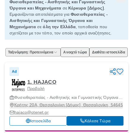
Φυσιοθεραπείας - Αισθητικής και Γυμναστικής
Όργανα και Μηχανήματα
σε
Κέρκυρα [Δήμος]
.
Εμφανίζονται αποτελέσματα για
Φυσιοθεραπείας -
Αισθητικής και Γυμναστικής Όργανα και
Μηχανήματα
σε
όλη την Ελλάδα
, τοποθεσία που
σχετίζεται με τον τόπο, τον οποίο αρχικά αναζήτησες.
Ταξινόμηση: Προτεινόμενα
Ανοιχτό τώρα
Διαθέτει ιστοσελίδα
Ad
1. HAJACO
Προβολή
Φυσιοθεραπείας - Αισθητικής και Γυμναστικής Όργανα
και Μηχανήματα
Κρήτης 20Α, Θεσσαλονίκη [Δήμος], Θεσσαλονίκη, 54645
hajaco@otenet.gr
Ιστοσελίδα
Κάλεσε Τώρα