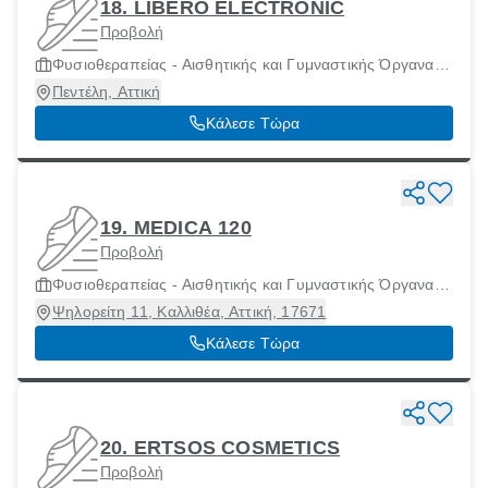
18. LIBERO ELECTRONIC
Προβολή
Φυσιοθεραπείας - Αισθητικής και Γυμναστικής Όργανα
και Μηχανήματα
Πεντέλη, Αττική
Κάλεσε Τώρα
19. MEDICA 120
Προβολή
Φυσιοθεραπείας - Αισθητικής και Γυμναστικής Όργανα
και Μηχανήματα
Ψηλορείτη 11, Καλλιθέα, Αττική, 17671
Κάλεσε Τώρα
20. ERTSOS COSMETICS
Προβολή