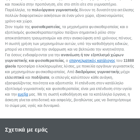
και ποικιλία στην προπόνηση, είτε στο σπίτι είτε στο γυμναστήριο.
Παράλληλα, τα
πολυόργανα γυμναστικής
δίνουν τη δυνατότητα εκτέλεσης
πολλών διαφορετικών ασκήσεων σε έναν μόνο χώρο, εξοικονομώντας
χρόνο και χώρο.
Στον τομέα της
φυσιοθεραπείας
, τα μηχανήματα φυσικοθεραπείας και ο
εξοπλισμός φυσικοθεραπευτηρίου παίζουν σημαντικό ρόλο στην
αποκατάσταση τραυματισμών και στην ανακούφιση από χρόνιους πόνους.
Η σωστή χρήση των μηχανημάτων αυτών, υπό την καθοδήγηση ειδικών,
μπορεί να επιταχύνει την ανάρρωση και να βελτιώσει την κινητικότητα.
Για όσους ενδιαφέρονται για την
ανανέωση ή τον εξοπλισμό χώρων
γυμναστικής και φυσιοθεραπείας
, ο
επαγγελματικός κατάλογος
του
11888
giaola
προσφέρει ολοκληρωμένες λύσεις, με ποικιλία οργάνων γυμναστικής
και μηχανημάτων φυσικοθεραπείας. Από
διαδρόμους γυμναστικής
μέχρι
ελλειπτικά
και
ποδήλατα
, οι επιλογές καλύπτουν κάθε ανάγκη,
εξασφαλίζοντας ποιότητα και αξιοπιστία. Η επένδυση στον κατάλληλο
εξοπλισμό γυμναστικής και φυσιοθεραπείας είναι μια επένδυση στην υγεία
και την
ευεξία
μας. Με τη σωστή καθοδήγηση και τα κατάλληλα όργανα, η
άσκηση γίνεται αποδοτική και ασφαλής, βοηθώντας μας να διατηρήσουμε
το σώμα μας υγιές και δυναμικό.
Σχετικά με εμάς