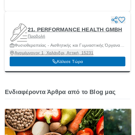
21. PERFORMANCE HEALTH GMBH
Προβολή
Φυσιοθεραπείας - Αισθητικής και Γυμναστικής Όργανα
και Μηχανήματα
Αγαμέμνονος 1, Χαλάνδρι, Αττική, 15231
Κάλεσε Τώρα
Ενδιαφέροντα Άρθρα από το Blog μας