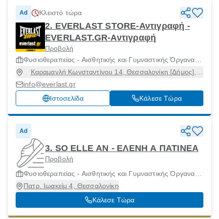
Κλειστό τώρα
Ad
2. EVERLAST STORE-Αντιγραφή -
EVERLAST.GR-Αντιγραφή
Προβολή
Φυσιοθεραπείας - Αισθητικής και Γυμναστικής Όργανα
και Μηχανήματα
Καραμανλή Κωνσταντίνου 14, Θεσσαλονίκη [Δήμος],
Θεσσαλονίκη, 54638
info@everlast.gr
Ιστοσελίδα
Κάλεσε Τώρα
Ad
3. SO ELLE AN - ΕΛΕΝΗ Α ΠΑΤΙΝΕΑ
Προβολή
Φυσιοθεραπείας - Αισθητικής και Γυμναστικής Όργανα
και Μηχανήματα
Πατρ. Ιωακείμ 4, Θεσσαλονίκη
Κάλεσε Τώρα