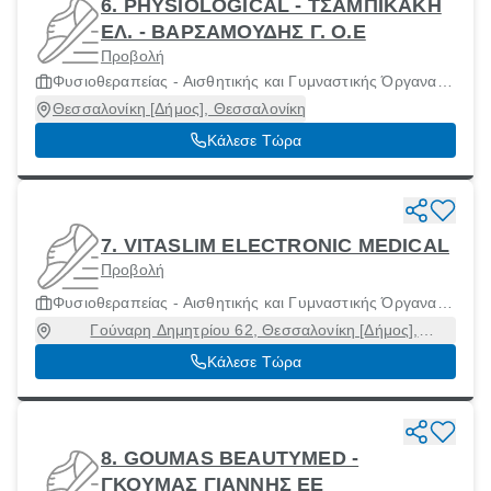
6. PHYSIOLOGICAL - ΤΣΑΜΠΙΚΑΚΗ
ΕΛ. - ΒΑΡΣΑΜΟΥΔΗΣ Γ. Ο.Ε
Προβολή
Φυσιοθεραπείας - Αισθητικής και Γυμναστικής Όργανα
και Μηχανήματα
Θεσσαλονίκη [Δήμος], Θεσσαλονίκη
Κάλεσε Τώρα
7. VITASLIM ELECTRONIC MEDICAL
Προβολή
Φυσιοθεραπείας - Αισθητικής και Γυμναστικής Όργανα
και Μηχανήματα
Γούναρη Δημητρίου 62, Θεσσαλονίκη [Δήμος],
Θεσσαλονίκη, 54635
Κάλεσε Τώρα
8. GOUMAS BEAUTYMED -
ΓΚΟΥΜΑΣ ΓΙΑΝΝΗΣ ΕΕ