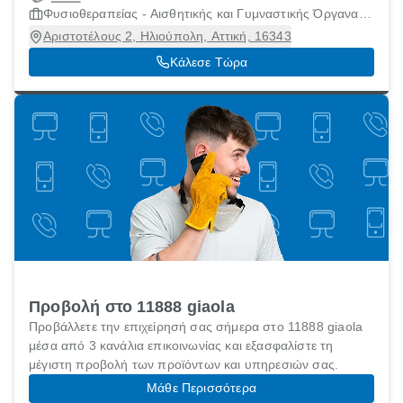
Φυσιοθεραπείας - Αισθητικής και Γυμναστικής Όργανα
και Μηχανήματα
Αριστοτέλους 2, Ηλιούπολη, Αττική, 16343
Κάλεσε Τώρα
Προβολή στο 11888 giaola
Προβάλλετε την επιχείρησή σας σήμερα στο 11888 giaola
μέσα από 3 κανάλια επικοινωνίας και εξασφαλίστε τη
μέγιστη προβολή των προϊόντων και υπηρεσιών σας.
Μάθε Περισσότερα