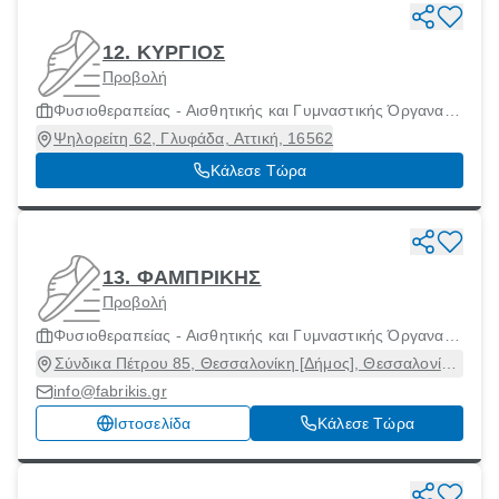
12. ΚΥΡΓΙΟΣ
Προβολή
Φυσιοθεραπείας - Αισθητικής και Γυμναστικής Όργανα
και Μηχανήματα
Ψηλορείτη 62, Γλυφάδα, Αττική, 16562
Κάλεσε Τώρα
13. ΦΑΜΠΡΙΚΗΣ
Προβολή
Φυσιοθεραπείας - Αισθητικής και Γυμναστικής Όργανα
και Μηχανήματα
Σύνδικα Πέτρου 85, Θεσσαλονίκη [Δήμος], Θεσσαλονίκη,
54644
info@fabrikis.gr
Ιστοσελίδα
Κάλεσε Τώρα